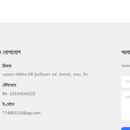
ুত যোগাযোগ
আমা
ঠিকানা
আমাদে
ওয়েনফেং লজিস্টিক সিটি ইন্ডাস্ট্রিয়াল পার্ক, ইয়ানতাই, শানডং, চীন
টেলিফোন
86--15154543322
ই-মেইল
774883110@qq.com