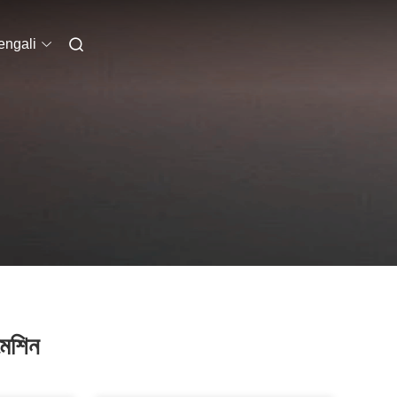
engali
েশিন