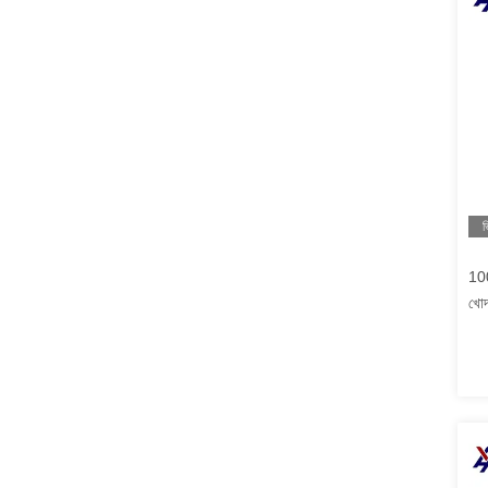
ভ
10
খোদ