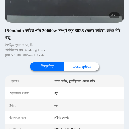
4
/
6
150m/min কাটিয়া গতি 20000w সম্পূর্ণ বন্ধ 6025 লেজার কাটিয়া মেশিন শীট
ধাতু
উৎপত্তি স্থল: শানডং, চীন
পরিচিতিমুলক নাম: Xinhong Laser
মূল্য: $25,800.00/sets 1-4 sets
বিস্তারিত
Description
1প্রয়োগ:
লেজার কাটিং, ইন্ডাস্ট্রিয়াল মেটাল কাটিং
2প্রযোজ্য উপাদান:
ধাতু
3শর্ত:
নতুন
4লেজারের ধরন:
ফাইবার লেজার