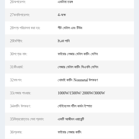
26অপারেশন:
একটানা তরঙ্গ
27কনফিগারেশন:
4-অক্ষ
28পণ্য পরিচালনা করা হয়:
শীট মেটাল এবং টিউব
29বৈশিষ্ট্য:
ঠাণ্ডা পানি
30পণ্যের নাম:
ফাইবার লেজার মেটাল কাটিং মেশিন
31কীওয়ার্ড:
লেজার মেটাল কাটিং সিএনসি মেশিন
32ফাংশন:
খোদাই কাটিং Nonmetal উপকরণ
33লেজার পাওয়ার:
1000W/1500W/ 2000W/3000W
34কাটিং উপকরণ:
স্টেইনলেস স্টীল কার্বন ইস্পাত
35বিক্রয়োত্তর সেবা প্রদান:
একটি আজীবন ওয়ারেন্টি
36প্রকার:
ফাইবার লেজার কাটিং