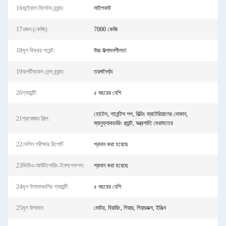
16কন্ট্রোল সিস্টেম ব্র্যান্ড:
সাইপকাট
17ওজন (কেজি):
7000 কেজি
18মূল বিক্রয় পয়েন্ট:
উচ্চ উত্পাদনশীলতা
19অপটিক্যাল লেন্স ব্র্যান্ড:
তরঙ্গদৈর্ঘ্য
20গ্যারান্টি:
৫ বছরের বেশি
হোটেল, গার্মেন্টস শপ, বিল্ডিং ম্যাটেরিয়ালের দোকান,
21প্রযোজ্য শিল্প:
ম্যানুফ্যাকচারিং প্ল্যান্ট, যন্ত্রপাতি মেরামতের
22মেশিন পরীক্ষার রিপোর্ট:
প্রদান করা হয়েছে
23ভিডিও-আউটগোয়িং-ইনসপেকশন:
প্রদান করা হয়েছে
24মূল উপাদানগুলির গ্যারান্টি:
৫ বছরের বেশি
25মূল উপাদান:
মোটর, বিয়ারিং, গিয়ার, গিয়ারবক্স, ইঞ্জিন