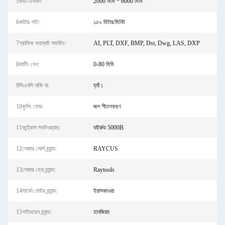
5কাটা এলাকা:
2000 মিমি * 6000 মিমি
6কাটার গতি:
১৫০ মিটার/মিনিট
7গ্রাফিক ফরম্যাট সমর্থিত:
AI, PLT, DXF, BMP, Dst, Dwg, LAS, DXP
8কাটিং বেধ:
0-80 মিমি
9সিএনসি নাকি না:
হ্যাঁ।
10কুলিং মোড:
জল শীতলকরণ
11কন্ট্রোল সফটওয়্যার:
বার্ট্রুড 5000B
12লেজার সোর্স ব্র্যান্ড:
RAYCUS
13লেজার হেড ব্র্যান্ড:
Raytools
14সার্ভো মোটর ব্র্যান্ড:
ইয়াসকাওয়া
15গাইডরেল ব্র্যান্ড:
হানজিয়াং