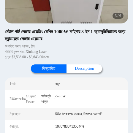
3
/
6
মেটাল পার্ট লেজার ওয়েল্ডিং মেশিন 1000W ফাইবার 3 ইন 1 অ্যালুমিনিয়ামের জন্য
হ্যান্ডহেল্ড লেজার ওয়েল্ডার
উৎপত্তি স্থল: শানডং, চীন
পরিচিতিমুলক নাম: Xinhong Laser
মূল্য: $3,536.00 - $8,643.00/sets
বিস্তারিত
Description
1শর্ত:
নতুন
Output
আউটপুট
৩০০০W
2
Max.
সর্বোচ্চ
:
Power
শক্তি
3ব্যবহার:
বিল্ডিং উপকরণের দোকান, বিজ্ঞাপন কোম্পানি
4মাত্রা:
1070*830*1350 মিমি