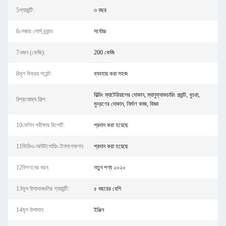
5গ্যারান্টি:
৩ বছর
6লেজার সোর্স ব্র্যান্ড:
সর্বোচ্চ
7ওজন (কেজি):
200 কেজি
8মূল বিক্রয় পয়েন্ট:
ব্যবহার করা সহজ
বিল্ডিং ম্যাটেরিয়ালের দোকান, ম্যানুফ্যাকচারিং প্ল্যান্ট, খুচরা,
9প্রযোজ্য শিল্প:
মুদ্রণের দোকান, নির্মাণ কাজ, বিজ্ঞা
10মেশিন পরীক্ষার রিপোর্ট:
প্রদান করা হয়েছে
11ভিডিও-আউটগোয়িং-ইনসপেকশন:
প্রদান করা হয়েছে
12বিপণনের ধরন:
নতুন পণ্য ২০২০
13মূল উপাদানগুলির গ্যারান্টি:
৫ বছরের বেশি
14মূল উপাদান:
ইঞ্জিন