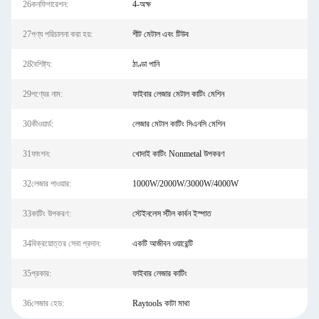
26কনফিগারেশন:
4-অক্ষ
27পণ্য পরিচালনা করা হয়:
শীট মেটাল এবং টিউব
28বৈশিষ্ট্য:
ঠাণ্ডা পানি
29পণ্যের নাম:
ফাইবার লেজার মেটাল কাটিং মেশিন
30কীওয়ার্ড:
লেজার মেটাল কাটিং সিএনসি মেশিন
31ফাংশন:
খোদাই কাটিং Nonmetal উপকরণ
32লেজার পাওয়ার:
1000W/2000W/3000W/4000W
33কাটিং উপকরণ:
স্টেইনলেস স্টীল কার্বন ইস্পাত
34বিক্রয়োত্তর সেবা প্রদান:
একটি আজীবন ওয়ারেন্টি
35প্রকার:
ফাইবার লেজার কাটিং
36লেজার হেড:
Raytools কাটা মাথা