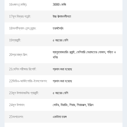
16ওজন (কেজি):
3000 কেজি
17মূল বিক্রয় পয়েন্ট:
উচ্চ উত্পাদনশীলতা
18অপটিক্যাল লেন্স ব্র্যান্ড:
তরঙ্গদৈর্ঘ্য
19গ্যারান্টি:
৫ বছরের বেশি
ম্যানুফ্যাকচারিং প্ল্যান্ট, মেশিনারি মেরামতের দোকান, শক্তি ও
20প্রযোজ্য শিল্প:
খনির
21মেশিন পরীক্ষার রিপোর্ট:
প্রদান করা হয়েছে
22ভিডিও-আউটগোয়িং-ইনসপেকশন:
প্রদান করা হয়েছে
23মূল উপাদানগুলির গ্যারান্টি:
৫ বছরের বেশি
24মূল উপাদান:
মোটর, বিয়ারিং, গিয়ার, গিয়ারবক্স, ইঞ্জিন
25অপারেশন:
একটানা তরঙ্গ