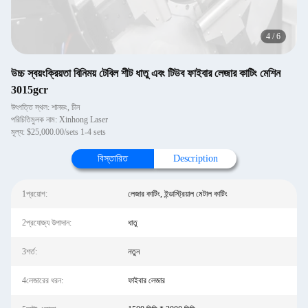
4
/
6
উচ্চ স্বয়ংক্রিয়তা বিনিময় টেবিল শীট ধাতু এবং টিউব ফাইবার লেজার কাটিং মেশিন
3015gcr
উৎপত্তি স্থল: শানডং, চীন
পরিচিতিমুলক নাম: Xinhong Laser
মূল্য: $25,000.00/sets 1-4 sets
বিস্তারিত
Description
1প্রয়োগ:
লেজার কাটিং, ইন্ডাস্ট্রিয়াল মেটাল কাটিং
2প্রযোজ্য উপাদান:
ধাতু
3শর্ত:
নতুন
4লেজারের ধরন:
ফাইবার লেজার