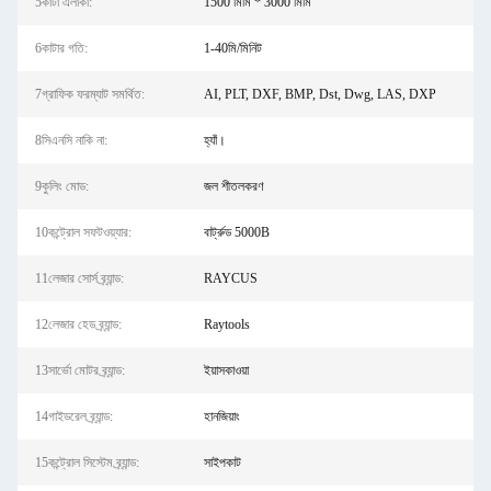
5কাটা এলাকা:
1500 মিমি * 3000 মিমি
6কাটার গতি:
1-40মি/মিনিট
7গ্রাফিক ফরম্যাট সমর্থিত:
AI, PLT, DXF, BMP, Dst, Dwg, LAS, DXP
8সিএনসি নাকি না:
হ্যাঁ।
9কুলিং মোড:
জল শীতলকরণ
10কন্ট্রোল সফটওয়্যার:
বার্ট্রুড 5000B
11লেজার সোর্স ব্র্যান্ড:
RAYCUS
12লেজার হেড ব্র্যান্ড:
Raytools
13সার্ভো মোটর ব্র্যান্ড:
ইয়াসকাওয়া
14গাইডরেল ব্র্যান্ড:
হানজিয়াং
15কন্ট্রোল সিস্টেম ব্র্যান্ড:
সাইপকাট