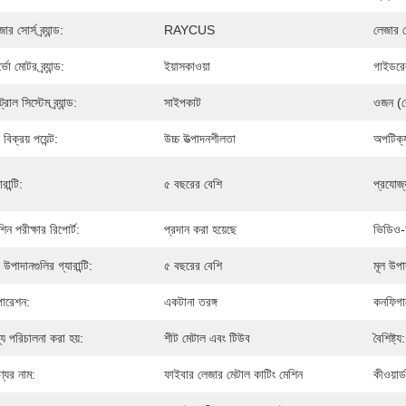
ার সোর্স ব্র্যান্ড:
RAYCUS
লেজার হেড
্ভো মোটর ব্র্যান্ড:
ইয়াসকাওয়া
গাইডরেল ব
ট্রোল সিস্টেম ব্র্যান্ড:
সাইপকাট
ওজন (ক
 বিক্রয় পয়েন্ট:
উচ্চ উত্পাদনশীলতা
অপটিক্যাল
ারান্টি:
৫ বছরের বেশি
প্রযোজ্য
শিন পরীক্ষার রিপোর্ট:
প্রদান করা হয়েছে
ভিডিও-
 উপাদানগুলির গ্যারান্টি:
৫ বছরের বেশি
মূল উপা
ারেশন:
একটানা তরঙ্গ
কনফিগা
্য পরিচালনা করা হয়:
শীট মেটাল এবং টিউব
বৈশিষ্ট্য:
্যের নাম:
ফাইবার লেজার মেটাল কাটিং মেশিন
কীওয়ার্ড