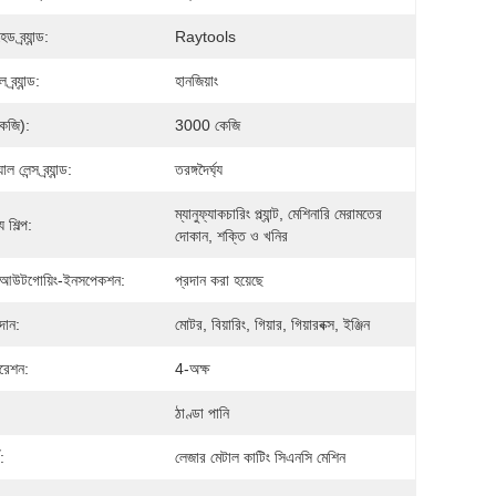
 ব্র্যান্ড:
Raytools
্র্যান্ড:
হানজিয়াং
েজি):
3000 কেজি
 লেন্স ব্র্যান্ড:
তরঙ্গদৈর্ঘ্য
ম্যানুফ্যাকচারিং প্ল্যান্ট, মেশিনারি মেরামতের 
 শিল্প:
দোকান, শক্তি ও খনির
আউটগোয়িং-ইনসপেকশন:
প্রদান করা হয়েছে
দান:
মোটর, বিয়ারিং, গিয়ার, গিয়ারবক্স, ইঞ্জিন
রেশন:
4-অক্ষ
ঠাণ্ডা পানি
:
লেজার মেটাল কাটিং সিএনসি মেশিন