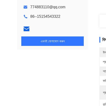
774883110@qq.com
86--15154543322
বি
এখনই যোগাযোগ করুন
উৎ
প্
শর্
কা
গ্
কু