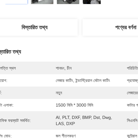
বিস্তারিত তথ্য
পণ্যের বর্ণনা
স্তারিত তথ্য
পত্তি স্থল
শানডং, চীন
পরিচিতি
রয়োগ:
লেজার কাটিং, ইন্ডাস্ট্রিয়াল মেটাল কাটিং
প্রযোজ্
ত:
নতুন
লেজারে
টা এলাকা:
1500 মিমি * 3000 মিমি
কাটার 
AI, PLT, DXF, BMP, Dst, Dwg, 
রাফিক ফরম্যাট সমর্থিত:
সিএনসি 
LAS, DXP
লিং মোড:
জল শীতলকরণ
কন্ট্রো