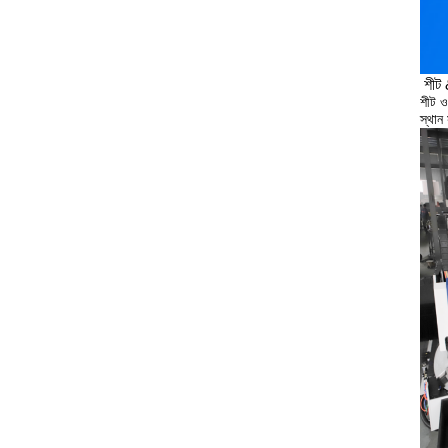
শীট 
শীট ও
স্থান