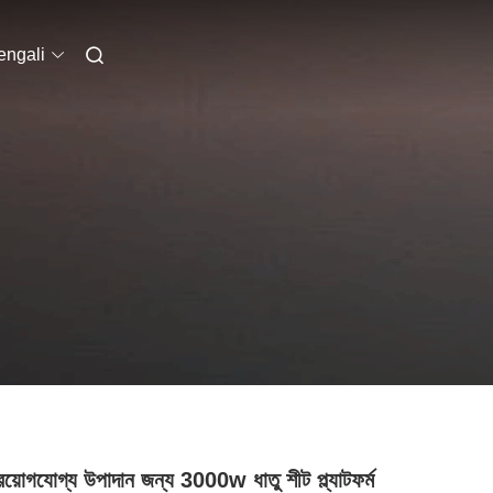
engali
্রয়োগযোগ্য উপাদান জন্য 3000w ধাতু শীট প্ল্যাটফর্ম