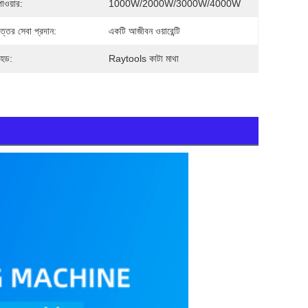
াওয়ার:
1000W/2000W/3000W/4000W
োত্তর সেবা প্রদান:
একটি আজীবন ওয়ারেন্টি
হেড:
Raytools কাটা মাথা