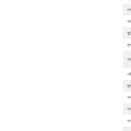
লেজ
সার
কন্
মূল
গ্য
মে
মূল
অপ
পণ
পণ