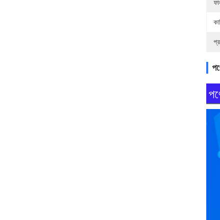
ফা
কা
প্
পণ্
পণ্