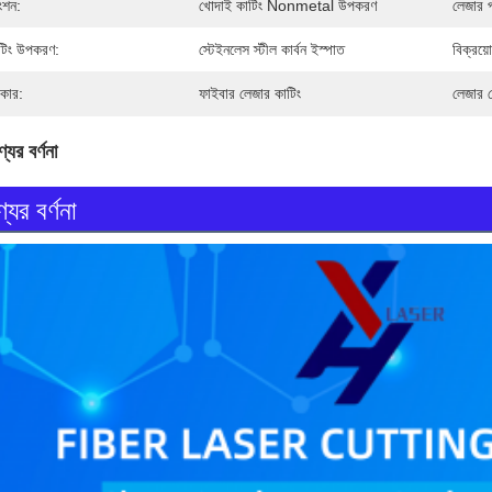
ংশন:
খোদাই কাটিং Nonmetal উপকরণ
লেজার প
টিং উপকরণ:
স্টেইনলেস স্টীল কার্বন ইস্পাত
বিক্রয়
রকার:
ফাইবার লেজার কাটিং
লেজার 
যের বর্ণনা
যের বর্ণনা