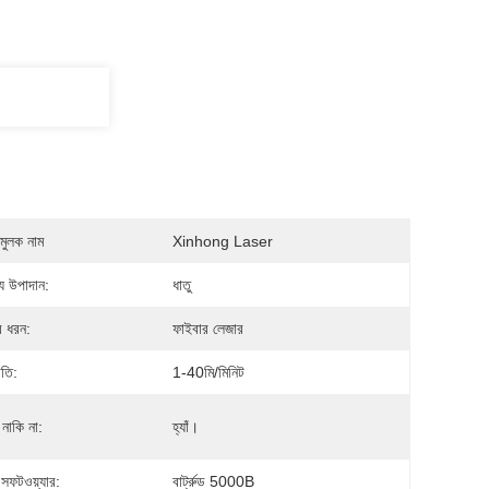
মুলক নাম
Xinhong Laser
য উপাদান:
ধাতু
র ধরন:
ফাইবার লেজার
গতি:
1-40মি/মিনিট
নাকি না:
হ্যাঁ।
ল সফটওয়্যার:
বার্ট্রুড 5000B