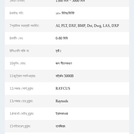
5কাটা এলাকা:
1500 মিমি * 3000 মিমি
6কাটার গতি:
১৫০ মিটার/মিনিট
7গ্রাফিক ফরম্যাট সমর্থিত:
AI, PLT, DXF, BMP, Dst, Dwg, LAS, DXP
8কাটিং বেধ:
0-80 মিমি
9সিএনসি নাকি না:
হ্যাঁ।
10কুলিং মোড:
জল শীতলকরণ
11কন্ট্রোল সফটওয়্যার:
বার্ট্রুড 5000B
12লেজার সোর্স ব্র্যান্ড:
RAYCUS
13লেজার হেড ব্র্যান্ড:
Raytools
14সার্ভো মোটর ব্র্যান্ড:
ইয়াসকাওয়া
15গাইডরেল ব্র্যান্ড:
হানজিয়াং