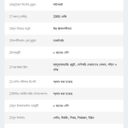
16কন্ট্রোল সিস্টেম ব্র্যান্ড:
সাইপকাট
17ওজন (কেজি):
2000 কেজি
18মূল বিক্রয় পয়েন্ট:
উচ্চ উত্পাদনশীলতা
19অপটিক্যাল লেন্স ব্র্যান্ড:
তরঙ্গদৈর্ঘ্য
20গ্যারান্টি:
৫ বছরের বেশি
ম্যানুফ্যাকচারিং প্ল্যান্ট, মেশিনারি মেরামতের দোকান, শক্তি ও
21প্রযোজ্য শিল্প:
খনির
22মেশিন পরীক্ষার রিপোর্ট:
প্রদান করা হয়েছে
23ভিডিও-আউটগোয়িং-ইনসপেকশন:
প্রদান করা হয়েছে
24মূল উপাদানগুলির গ্যারান্টি:
৫ বছরের বেশি
25মূল উপাদান:
মোটর, বিয়ারিং, গিয়ার, গিয়ারবক্স, ইঞ্জিন