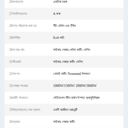
26অপারেশন:
একটানা তরঙ্গ
27কনফিগারেশন:
4-অক্ষ
28পণ্য পরিচালনা করা হয়:
শীট মেটাল এবং টিউব
29বৈশিষ্ট্য:
ঠাণ্ডা পানি
30পণ্যের নাম:
ফাইবার লেজার মেটাল কাটিং মেশিন
31কীওয়ার্ড:
ফাইবার লেজার কাটিং মেশিন
32ফাংশন:
খোদাই কাটিং Nonmetal উপকরণ
33লেজার পাওয়ার:
1000W/1500W/ 2000W/3000W
34কাটিং উপকরণ:
স্টেইনলেস স্টীল কার্বন ইস্পাত অ্যালুমিনিয়াম
35বিক্রয়োত্তর সেবা প্রদান:
একটি আজীবন ওয়ারেন্টি
36প্রকার:
ফাইবার লেজার কাটিং