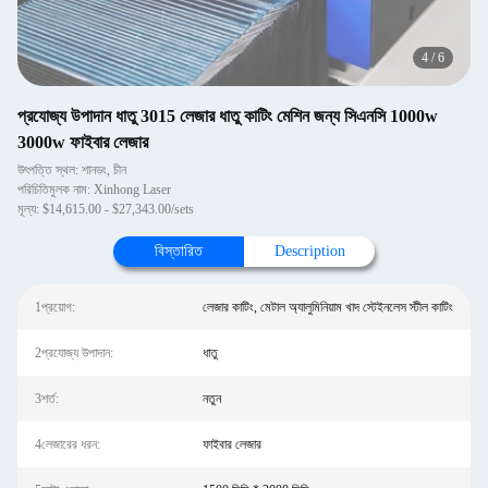
4
/
6
প্রযোজ্য উপাদান ধাতু 3015 লেজার ধাতু কাটিং মেশিন জন্য সিএনসি 1000w
3000w ফাইবার লেজার
উৎপত্তি স্থল: শানডং, চীন
পরিচিতিমুলক নাম: Xinhong Laser
মূল্য: $14,615.00 - $27,343.00/sets
বিস্তারিত
Description
1প্রয়োগ:
লেজার কাটিং, মেটাল অ্যালুমিনিয়াম খাদ স্টেইনলেস স্টীল কাটিং
2প্রযোজ্য উপাদান:
ধাতু
3শর্ত:
নতুন
4লেজারের ধরন:
ফাইবার লেজার