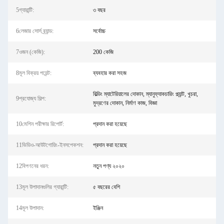
5গ্যারান্টি:
৩ বছর
6লেজার সোর্স ব্র্যান্ড:
সর্বোচ্চ
7ওজন (কেজি):
200 কেজি
8মূল বিক্রয় পয়েন্ট:
ব্যবহার করা সহজ
বিল্ডিং ম্যাটেরিয়ালের দোকান, ম্যানুফ্যাকচারিং প্ল্যান্ট, খুচরা,
9প্রযোজ্য শিল্প:
মুদ্রণের দোকান, নির্মাণ কাজ, বিজ্ঞা
10মেশিন পরীক্ষার রিপোর্ট:
প্রদান করা হয়েছে
11ভিডিও-আউটগোয়িং-ইনসপেকশন:
প্রদান করা হয়েছে
12বিপণনের ধরন:
নতুন পণ্য ২০২০
13মূল উপাদানগুলির গ্যারান্টি:
৫ বছরের বেশি
14মূল উপাদান:
ইঞ্জিন