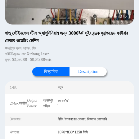
3
/
6
ধাতু স্টেইনলেস স্টীল অ্যালুমিনিয়াম জন্য 3000W সুইং বন্দুক হ্যান্ডহেল্ড ফাইবার
লেজার ওয়েল্ডিং মেশিন
উৎপত্তি স্থল: শানডং, চীন
পরিচিতিমুলক নাম: Xinhong Laser
মূল্য: $3,536.00 - $8,643.00/sets
বিস্তারিত
Description
1শর্ত:
নতুন
Output
আউটপুট
৩০০০W
2
Max.
সর্বোচ্চ
:
Power
শক্তি
3ব্যবহার:
বিল্ডিং উপকরণের দোকান, বিজ্ঞাপন কোম্পানি
4মাত্রা:
1070*830*1350 মিমি