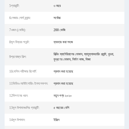
5গ্যারান্টি:
৩ বছর
6লেজার সোর্স ব্র্যান্ড:
সর্বোচ্চ
7ওজন (কেজি):
200 কেজি
8মূল বিক্রয় পয়েন্ট:
ব্যবহার করা সহজ
বিল্ডিং ম্যাটেরিয়ালের দোকান, ম্যানুফ্যাকচারিং প্ল্যান্ট, খুচরা,
9প্রযোজ্য শিল্প:
মুদ্রণের দোকান, নির্মাণ কাজ, বিজ্ঞা
10মেশিন পরীক্ষার রিপোর্ট:
প্রদান করা হয়েছে
11ভিডিও-আউটগোয়িং-ইনসপেকশন:
প্রদান করা হয়েছে
12বিপণনের ধরন:
নতুন পণ্য ২০২০
13মূল উপাদানগুলির গ্যারান্টি:
৫ বছরের বেশি
14মূল উপাদান:
ইঞ্জিন