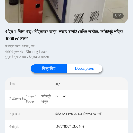
3
/
6
3 ইন 1 স্টিল ধাতু স্টেইনলেস জন্য লেজার ঢালাই মেশিন সর্বোচ্চ. আউটপুট শক্তি
3000W নকশা
উৎপত্তি স্থল: শানডং, চীন
পরিচিতিমুলক নাম: Xinhong Laser
মূল্য: $3,536.00 - $8,643.00/sets
বিস্তারিত
Description
1শর্ত:
নতুন
Output
আউটপুট
৩০০০W
2
Max.
সর্বোচ্চ
:
Power
শক্তি
3ব্যবহার:
বিল্ডিং উপকরণের দোকান, বিজ্ঞাপন কোম্পানি
4মাত্রা:
1070*830*1350 মিমি