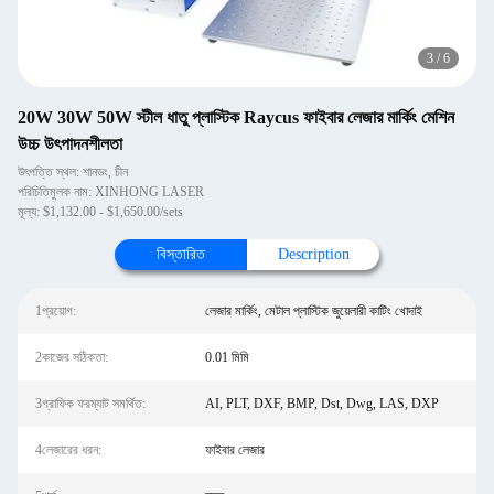
3
/
6
20W 30W 50W স্টীল ধাতু প্লাস্টিক Raycus ফাইবার লেজার মার্কিং মেশিন
উচ্চ উৎপাদনশীলতা
উৎপত্তি স্থল: শানডং, চীন
পরিচিতিমুলক নাম: XINHONG LASER
মূল্য: $1,132.00 - $1,650.00/sets
বিস্তারিত
Description
1প্রয়োগ:
লেজার মার্কিং, মেটাল প্লাস্টিক জুয়েলারী কাটিং খোদাই
2কাজের সঠিকতা:
0.01 মিমি
3গ্রাফিক ফরম্যাট সমর্থিত:
AI, PLT, DXF, BMP, Dst, Dwg, LAS, DXP
4লেজারের ধরন:
ফাইবার লেজার