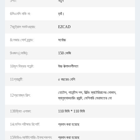
5শর্ত:
নতুন
6সিএনসি নাকি না:
হ্যাঁ।
7কন্ট্রোল সফটওয়্যার:
EZCAD
8লেজার সোর্স ব্র্যান্ড:
সর্বোচ্চ
9ওজন (কেজি):
150 কেজি
10মূল বিক্রয় পয়েন্ট:
উচ্চ উত্পাদনশীলতা
11গ্যারান্টি:
৫ বছরের বেশি
হোটেল, গার্মেন্টস শপ, বিল্ডিং ম্যাটেরিয়ালের দোকান,
12প্রযোজ্য শিল্প:
ম্যানুফ্যাকচারিং প্ল্যান্ট, মেশিনারি মেরামতের দো
13চিহ্নিত এলাকা:
110 মিমি * 110 মিমি
14মেশিন পরীক্ষার রিপোর্ট:
প্রদান করা হয়েছে
15ভিডিও-আউটগোয়িং-ইনসপেকশন:
প্রদান করা হয়েছে