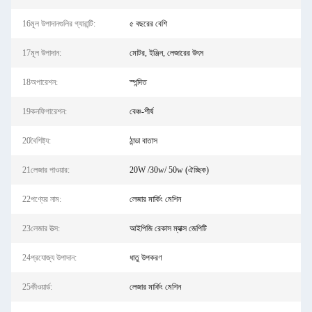
16মূল উপাদানগুলির গ্যারান্টি:
৫ বছরের বেশি
17মূল উপাদান:
মোটর, ইঞ্জিন, লেজারের উৎস
18অপারেশন:
স্পন্দিত
19কনফিগারেশন:
বেঞ্চ-শীর্ষ
20বৈশিষ্ট্য:
ঠান্ডা বাতাস
21লেজার পাওয়ার:
20W /30w/ 50w (ঐচ্ছিক)
22পণ্যের নাম:
লেজার মার্কিং মেশিন
23লেজার উত্স:
আইপিজি রেকাস ম্যাক্স জেপিটি
24প্রযোজ্য উপাদান:
ধাতু উপকরণ
25কীওয়ার্ড:
লেজার মার্কিং মেশিন