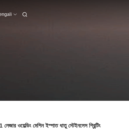
engali
 লেজার ওয়েল্ডিং মেশিন ইস্পাত ধাতু স্টেইনলেস প্রিন্টিং