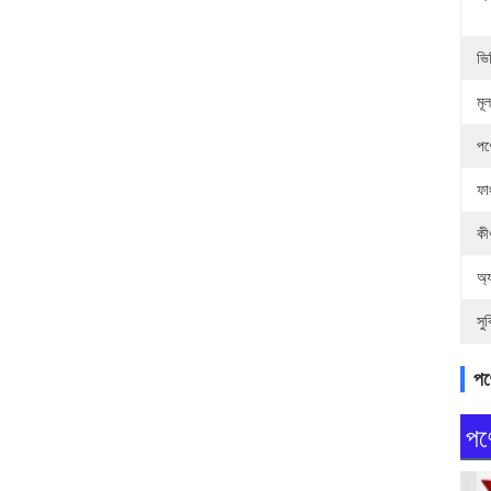
ভি
মূল
পণ
ফা
কীও
অ্
সুব
পণ্
পণ্