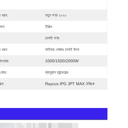
র ধরন:
নতুন পণ্য ২০২০
দান:
ইঞ্জিন
:
ঢালাই পণ্য
র ধরন:
ফাইবার লেজার ঢালাই উৎস
াওয়ার:
1000/1500/2000W
ং মোড:
ম্যানুয়াল হ্যান্ডহেল্ড
ত্স:
Raycus IPG JPT MAX ঐচ্ছিক