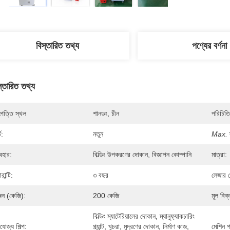
বিস্তারিত তথ্য
পণ্যের বর্ণনা
স্তারিত তথ্য
পত্তি স্থল
শানডং, চীন
পরিচিতি
ত:
নতুন
Max.
যবহার:
বিল্ডিং উপকরণের দোকান, বিজ্ঞাপন কোম্পানি
মাত্রা:
ারান্টি:
৩ বছর
লেজার সোর
ন (কেজি):
200 কেজি
মূল বিক্র
বিল্ডিং ম্যাটেরিয়ালের দোকান, ম্যানুফ্যাকচারিং 
যোজ্য শিল্প:
প্ল্যান্ট, খুচরা, মুদ্রণের দোকান, নির্মাণ কাজ, 
মেশিন পর