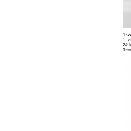
1kw 
1. ফাং
2ঐতিহ্
3সহজ 