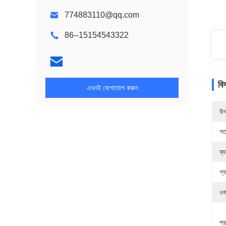
774883110@qq.com
86--15154543322
বি
এখনই যোগাযোগ করুন
উৎ
শর্
ব্
গ্য
ওজ
প্র