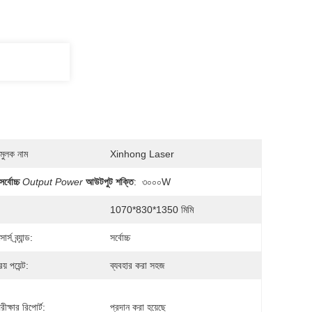
মুলক নাম
Xinhong Laser
সর্বোচ্চ
Output Power
আউটপুট শক্তি
:
৩০০০W
1070*830*1350 মিমি
্স ব্র্যান্ড:
সর্বোচ্চ
য় পয়েন্ট:
ব্যবহার করা সহজ
ীক্ষার রিপোর্ট:
প্রদান করা হয়েছে