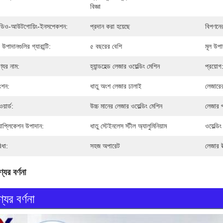
বিজ্ঞা
ডিও-আউটগোয়িং-ইনসপেকশন:
প্রদান করা হয়েছে
বিপণনে
 উপাদানগুলির গ্যারান্টি:
৫ বছরের বেশি
মূল উপা
্যের নাম:
হ্যান্ডহেল্ড লেজার ওয়েল্ডিং মেশিন
প্রয়োগ
ংশন:
ধাতু অংশ লেজার ঢালাই
লেজারে
য়ার্ড:
উচ্চ মানের লেজার ওয়েল্ডিং মেশিন
লেজার প
যাপ্লিকেশন উপাদান:
ধাতু স্টেইনলেস স্টীল অ্যালুমিনিয়াম
ওয়েল্ডি
িধা:
সহজ অপারেট
লেজার উ
যের বর্ণনা
যের বর্ণনা