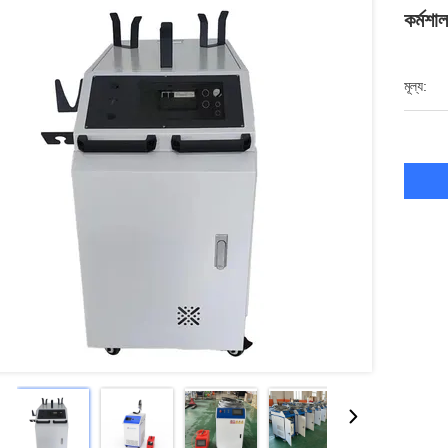
কর্মশ
মূল্য: