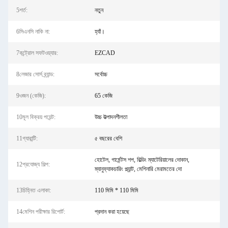
5শর্ত:
নতুন
6সিএনসি নাকি না:
হ্যাঁ।
7কন্ট্রোল সফটওয়্যার:
EZCAD
8লেজার সোর্স ব্র্যান্ড:
সর্বোচ্চ
9ওজন (কেজি):
65 কেজি
10মূল বিক্রয় পয়েন্ট:
উচ্চ উত্পাদনশীলতা
11গ্যারান্টি:
৫ বছরের বেশি
হোটেল, গার্মেন্টস শপ, বিল্ডিং ম্যাটেরিয়ালের দোকান,
12প্রযোজ্য শিল্প:
ম্যানুফ্যাকচারিং প্ল্যান্ট, মেশিনারি মেরামতের দো
13চিহ্নিত এলাকা:
110 মিমি * 110 মিমি
14মেশিন পরীক্ষার রিপোর্ট:
প্রদান করা হয়েছে