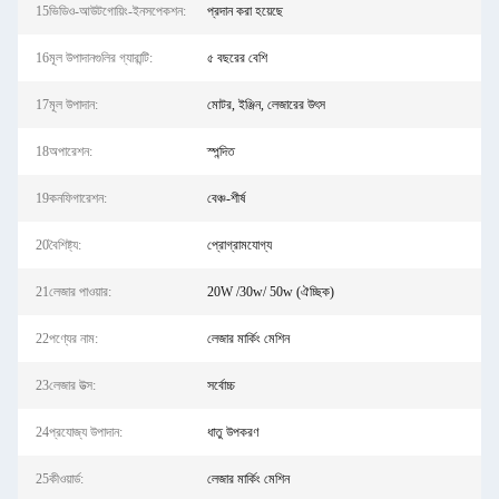
15ভিডিও-আউটগোয়িং-ইনসপেকশন:
প্রদান করা হয়েছে
16মূল উপাদানগুলির গ্যারান্টি:
৫ বছরের বেশি
17মূল উপাদান:
মোটর, ইঞ্জিন, লেজারের উৎস
18অপারেশন:
স্পন্দিত
19কনফিগারেশন:
বেঞ্চ-শীর্ষ
20বৈশিষ্ট্য:
প্রোগ্রামযোগ্য
21লেজার পাওয়ার:
20W /30w/ 50w (ঐচ্ছিক)
22পণ্যের নাম:
লেজার মার্কিং মেশিন
23লেজার উত্স:
সর্বোচ্চ
24প্রযোজ্য উপাদান:
ধাতু উপকরণ
25কীওয়ার্ড:
লেজার মার্কিং মেশিন