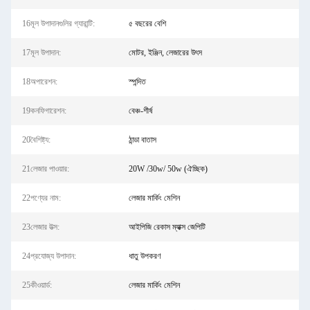
16মূল উপাদানগুলির গ্যারান্টি:
৫ বছরের বেশি
17মূল উপাদান:
মোটর, ইঞ্জিন, লেজারের উৎস
18অপারেশন:
স্পন্দিত
19কনফিগারেশন:
বেঞ্চ-শীর্ষ
20বৈশিষ্ট্য:
ঠান্ডা বাতাস
21লেজার পাওয়ার:
20W /30w/ 50w (ঐচ্ছিক)
22পণ্যের নাম:
লেজার মার্কিং মেশিন
23লেজার উত্স:
আইপিজি রেকাস ম্যাক্স জেপিটি
24প্রযোজ্য উপাদান:
ধাতু উপকরণ
25কীওয়ার্ড:
লেজার মার্কিং মেশিন