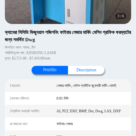
3
/
6
ক্যামেরা সিসিডি ভিজ্যুয়াল পজিশনিং ফাইবার লেজার মার্কিং মেশিন গ্রাফিক ফরম্যাটের
জন্য সমর্থিত Dwg
উৎপত্তি স্থল: শানডং, চীন
পরিচিতিমুলক নাম: XINHONG LASER
মূল্য: $2,711.00 - $7,410.00/sets
বিস্তারিত
Description
1প্রয়োগ:
লেজার মার্কিং, মেটাল প্লাস্টিক জুয়েলারী কাটিং খোদাই
2কাজের সঠিকতা:
0.01 মিমি
3গ্রাফিক ফরম্যাট সমর্থিত:
AI, PLT, DXF, BMP, Dst, Dwg, LAS, DXP
4লেজারের ধরন:
ফাইবার লেজার