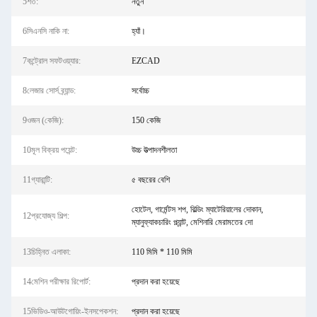
5শর্ত:
নতুন
6সিএনসি নাকি না:
হ্যাঁ।
7কন্ট্রোল সফটওয়্যার:
EZCAD
8লেজার সোর্স ব্র্যান্ড:
সর্বোচ্চ
9ওজন (কেজি):
150 কেজি
10মূল বিক্রয় পয়েন্ট:
উচ্চ উত্পাদনশীলতা
11গ্যারান্টি:
৫ বছরের বেশি
হোটেল, গার্মেন্টস শপ, বিল্ডিং ম্যাটেরিয়ালের দোকান,
12প্রযোজ্য শিল্প:
ম্যানুফ্যাকচারিং প্ল্যান্ট, মেশিনারি মেরামতের দো
13চিহ্নিত এলাকা:
110 মিমি * 110 মিমি
14মেশিন পরীক্ষার রিপোর্ট:
প্রদান করা হয়েছে
15ভিডিও-আউটগোয়িং-ইনসপেকশন:
প্রদান করা হয়েছে