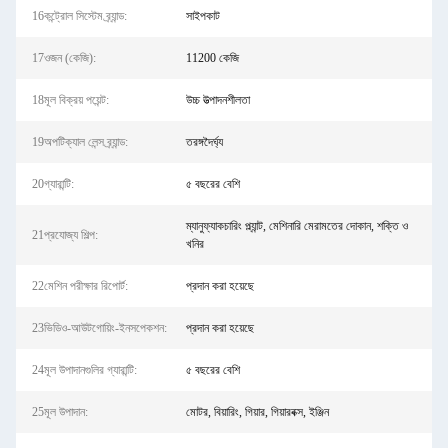
16কন্ট্রোল সিস্টেম ব্র্যান্ড:
সাইপকাট
17ওজন (কেজি):
11200 কেজি
18মূল বিক্রয় পয়েন্ট:
উচ্চ উত্পাদনশীলতা
19অপটিক্যাল লেন্স ব্র্যান্ড:
তরঙ্গদৈর্ঘ্য
20গ্যারান্টি:
৫ বছরের বেশি
ম্যানুফ্যাকচারিং প্ল্যান্ট, মেশিনারি মেরামতের দোকান, শক্তি ও
21প্রযোজ্য শিল্প:
খনির
22মেশিন পরীক্ষার রিপোর্ট:
প্রদান করা হয়েছে
23ভিডিও-আউটগোয়িং-ইনসপেকশন:
প্রদান করা হয়েছে
24মূল উপাদানগুলির গ্যারান্টি:
৫ বছরের বেশি
25মূল উপাদান:
মোটর, বিয়ারিং, গিয়ার, গিয়ারবক্স, ইঞ্জিন