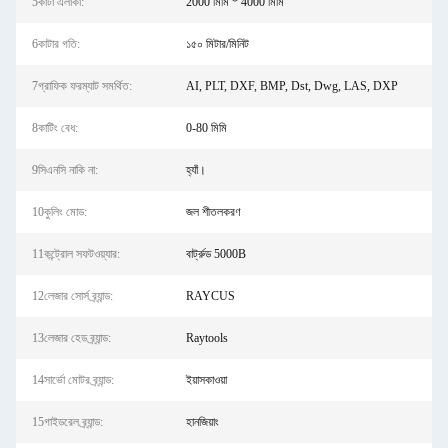
5কাটা এলাকা:
2000 মিমি * 4000 মিমি
6কাটার গতি:
১৫০ মিটার/মিনিট
7গ্রাফিক ফরম্যাট সমর্থিত:
AI, PLT, DXF, BMP, Dst, Dwg, LAS, DXP
8কাটিং বেধ:
0-80 মিমি
9সিএনসি নাকি না:
হ্যাঁ।
10কুলিং মোড:
জল শীতলকরণ
11কন্ট্রোল সফটওয়্যার:
বার্ট্রুড 5000B
12লেজার সোর্স ব্র্যান্ড:
RAYCUS
13লেজার হেড ব্র্যান্ড:
Raytools
14সার্ভো মোটর ব্র্যান্ড:
ইয়াসকাওয়া
15গাইডরেল ব্র্যান্ড:
হানজিয়াং