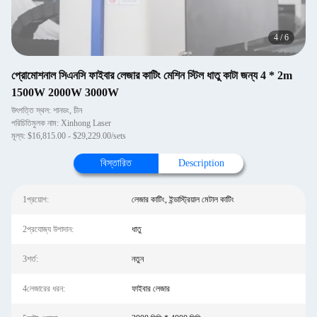
4
/
6
প্রোমোশনাল সিএনসি ফাইবার লেজার কাটিং মেশিন স্টিল ধাতু কাটা জন্য 4 * 2m
1500W 2000W 3000W
উৎপত্তি স্থল: শানডং, চীন
পরিচিতিমুলক নাম: Xinhong Laser
মূল্য: $16,815.00 - $29,229.00/sets
বিস্তারিত
Description
1প্রয়োগ:
লেজার কাটিং, ইন্ডাস্ট্রিয়াল মেটাল কাটিং
2প্রযোজ্য উপাদান:
ধাতু
3শর্ত:
নতুন
4লেজারের ধরন:
ফাইবার লেজার