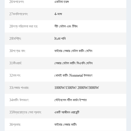
26অপারেশন:
একটানা তরঙ্গ
27কনফিগারেশন:
4-অক্ষ
28পণ্য পরিচালনা করা হয়:
শীট মেটাল এবং টিউব
29বৈশিষ্ট্য:
ঠাণ্ডা পানি
30পণ্যের নাম:
ফাইবার লেজার মেটাল কাটিং মেশিন
31কীওয়ার্ড:
লেজার মেটাল কাটিং সিএনসি মেশিন
32ফাংশন:
খোদাই কাটিং Nonmetal উপকরণ
33লেজার পাওয়ার:
1000W/1500W/ 2000W/3000W
34কাটিং উপকরণ:
স্টেইনলেস স্টীল কার্বন ইস্পাত
35বিক্রয়োত্তর সেবা প্রদান:
একটি আজীবন ওয়ারেন্টি
36প্রকার:
ফাইবার লেজার কাটিং