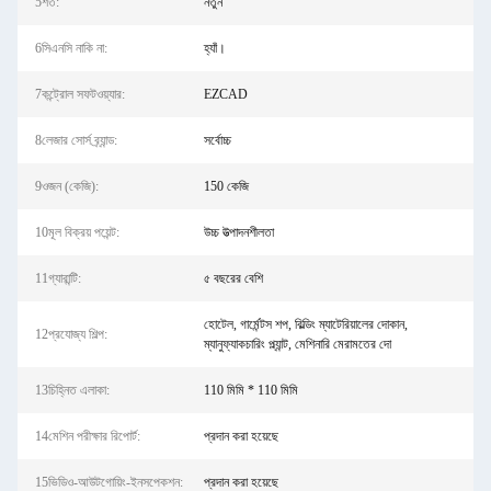
5শর্ত:
নতুন
6সিএনসি নাকি না:
হ্যাঁ।
7কন্ট্রোল সফটওয়্যার:
EZCAD
8লেজার সোর্স ব্র্যান্ড:
সর্বোচ্চ
9ওজন (কেজি):
150 কেজি
10মূল বিক্রয় পয়েন্ট:
উচ্চ উত্পাদনশীলতা
11গ্যারান্টি:
৫ বছরের বেশি
হোটেল, গার্মেন্টস শপ, বিল্ডিং ম্যাটেরিয়ালের দোকান,
12প্রযোজ্য শিল্প:
ম্যানুফ্যাকচারিং প্ল্যান্ট, মেশিনারি মেরামতের দো
13চিহ্নিত এলাকা:
110 মিমি * 110 মিমি
14মেশিন পরীক্ষার রিপোর্ট:
প্রদান করা হয়েছে
15ভিডিও-আউটগোয়িং-ইনসপেকশন:
প্রদান করা হয়েছে