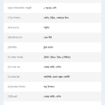
16মূল উপাদানগুলির গ্যারান্টি:
৫ বছরের বেশি
17মূল উপাদান:
মোটর, ইঞ্জিন, লেজারের উৎস
18অপারেশন:
স্পন্দিত
19কনফিগারেশন:
বেঞ্চ-শীর্ষ
20বৈশিষ্ট্য:
ঠান্ডা বাতাস
21লেজার পাওয়ার:
20W /30w/ 50w (ঐচ্ছিক)
22পণ্যের নাম:
লেজার মার্কিং মেশিন
23লেজার উত্স:
আইপিজি রেকাস ম্যাক্স জেপিটি
24প্রযোজ্য উপাদান:
ধাতু উপকরণ
25কীওয়ার্ড:
লেজার মার্কিং মেশিন