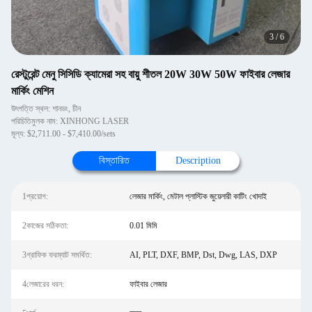
3
/
6
রেস্টুরেন্ট মেনু সিসিডি ক্যামেরা সহ বায়ু শীতল 20W 30W 50W ফাইবার লেজার
মার্কিং মেশিন
উৎপত্তি স্থল: শানডং, চীন
পরিচিতিমুলক নাম: XINHONG LASER
মূল্য: $2,711.00 - $7,410.00/sets
বিস্তারিত
Description
1প্রয়োগ:
লেজার মার্কিং, মেটাল প্লাস্টিক জুয়েলারী কাটিং খোদাই
2কাজের সঠিকতা:
0.01 মিমি
3গ্রাফিক ফরম্যাট সমর্থিত:
AI, PLT, DXF, BMP, Dst, Dwg, LAS, DXP
4লেজারের ধরন:
ফাইবার লেজার