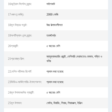
16কন্ট্রোল সিস্টেম ব্র্যান্ড:
সাইপকাট
17ওজন (কেজি):
2000 কেজি
18মূল বিক্রয় পয়েন্ট:
উচ্চ উত্পাদনশীলতা
19অপটিক্যাল লেন্স ব্র্যান্ড:
তরঙ্গদৈর্ঘ্য
20গ্যারান্টি:
৫ বছরের বেশি
ম্যানুফ্যাকচারিং প্ল্যান্ট, মেশিনারি মেরামতের দোকান, শক্তি ও
21প্রযোজ্য শিল্প:
খনির
22মেশিন পরীক্ষার রিপোর্ট:
প্রদান করা হয়েছে
23ভিডিও-আউটগোয়িং-ইনসপেকশন:
প্রদান করা হয়েছে
24মূল উপাদানগুলির গ্যারান্টি:
৫ বছরের বেশি
25মূল উপাদান:
মোটর, বিয়ারিং, গিয়ার, গিয়ারবক্স, ইঞ্জিন