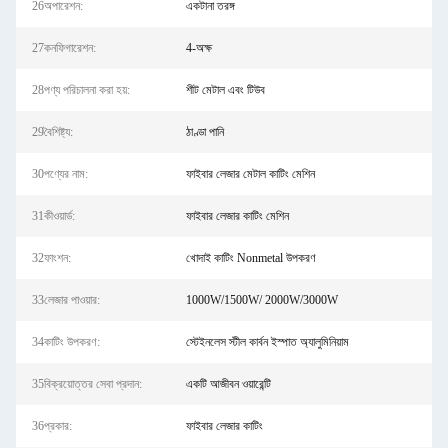
26অপারেশন:
একটানা তরঙ্গ
27কনফিগারেশন:
4-অক্ষ
28পণ্য পরিচালনা করা হয়:
শীট মেটাল এবং টিউব
29বৈশিষ্ট্য:
ঠাণ্ডা পানি
30পণ্যের নাম:
ফাইবার লেজার মেটাল কাটিং মেশিন
31কীওয়ার্ড:
ফাইবার লেজার কাটিং মেশিন
32ফাংশন:
খোদাই কাটিং Nonmetal উপকরণ
33লেজার পাওয়ার:
1000W/1500W/ 2000W/3000W
34কাটিং উপকরণ:
স্টেইনলেস স্টীল কার্বন ইস্পাত অ্যালুমিনিয়াম
35বিক্রয়োত্তর সেবা প্রদান:
একটি আজীবন ওয়ারেন্টি
36প্রকার:
ফাইবার লেজার কাটিং