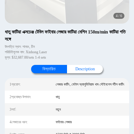
4
/
6
ধাতু কাটিয়া এক্সচেঞ্জ টেবিল ফাইবার লেজার কাটিয়া মেশিন 150m/min কাটিয়া গতি
সঙ্গে
উৎপত্তি স্থল: শানডং, চীন
পরিচিতিমুলক নাম: Xinhong Laser
মূল্য: $32,687.00/sets 1-4 sets
বিস্তারিত
Description
1প্রয়োগ:
লেজার কাটিং, মেটাল অ্যালুমিনিয়াম খাদ স্টেইনলেস স্টীল কাটিং
2প্রযোজ্য উপাদান:
ধাতু
3শর্ত:
নতুন
4লেজারের ধরন:
ফাইবার লেজার