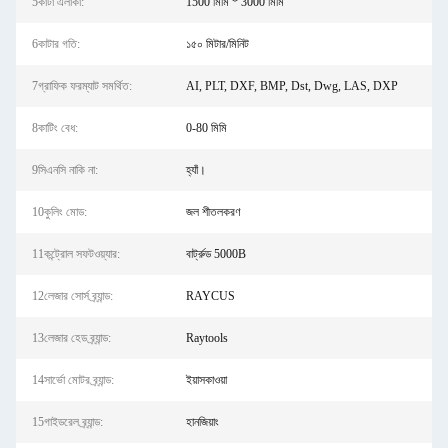
5কাটা এলাকা:
1500 মিমি * 3000 মিমি
6কাটার গতি:
১৫০ মিটার/মিনিট
7গ্রাফিক ফরম্যাট সমর্থিত:
AI, PLT, DXF, BMP, Dst, Dwg, LAS, DXP
8কাটিং বেধ:
0-80 মিমি
9সিএনসি নাকি না:
হ্যাঁ।
10কুলিং মোড:
জল শীতলকরণ
11কন্ট্রোল সফটওয়্যার:
বার্ট্রুড 5000B
12লেজার সোর্স ব্র্যান্ড:
RAYCUS
13লেজার হেড ব্র্যান্ড:
Raytools
14সার্ভো মোটর ব্র্যান্ড:
ইয়াসকাওয়া
15গাইডরেল ব্র্যান্ড:
হানজিয়াং