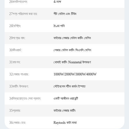
26কনফিগারেশন:
4-অক্ষ
27পণ্য পরিচালনা করা হয়:
শীট মেটাল এবং টিউব
28বৈশিষ্ট্য:
ঠাণ্ডা পানি
29পণ্যের নাম:
ফাইবার লেজার মেটাল কাটিং মেশিন
30কীওয়ার্ড:
লেজার মেটাল কাটিং সিএনসি মেশিন
31ফাংশন:
খোদাই কাটিং Nonmetal উপকরণ
32লেজার পাওয়ার:
1000W/2000W/3000W/4000W
33কাটিং উপকরণ:
স্টেইনলেস স্টীল কার্বন ইস্পাত
34বিক্রয়োত্তর সেবা প্রদান:
একটি আজীবন ওয়ারেন্টি
35প্রকার:
ফাইবার লেজার কাটিং
36লেজার হেড:
Raytools কাটা মাথা