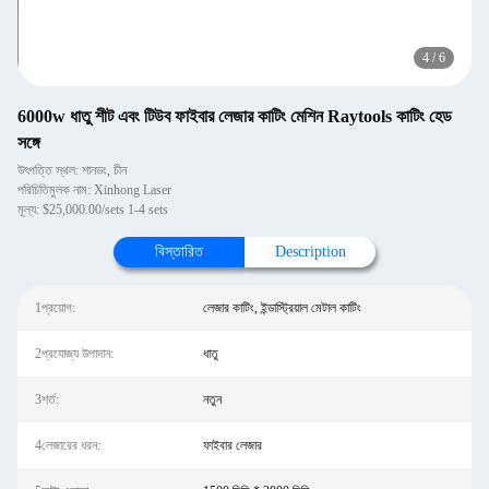
4
/
6
6000w ধাতু শীট এবং টিউব ফাইবার লেজার কাটিং মেশিন Raytools কাটিং হেড
সঙ্গে
উৎপত্তি স্থল: শানডং, চীন
পরিচিতিমুলক নাম: Xinhong Laser
মূল্য: $25,000.00/sets 1-4 sets
বিস্তারিত
Description
1প্রয়োগ:
লেজার কাটিং, ইন্ডাস্ট্রিয়াল মেটাল কাটিং
2প্রযোজ্য উপাদান:
ধাতু
3শর্ত:
নতুন
4লেজারের ধরন:
ফাইবার লেজার