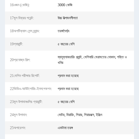
16ওজন (কেজি):
3000 কেজি
17মূল বিক্রয় পয়েন্ট:
উচ্চ উত্পাদনশীলতা
18অপটিক্যাল লেন্স ব্র্যান্ড:
তরঙ্গদৈর্ঘ্য
19গ্যারান্টি:
৫ বছরের বেশি
ম্যানুফ্যাকচারিং প্ল্যান্ট, মেশিনারি মেরামতের দোকান, শক্তি ও
20প্রযোজ্য শিল্প:
খনির
21মেশিন পরীক্ষার রিপোর্ট:
প্রদান করা হয়েছে
22ভিডিও-আউটগোয়িং-ইনসপেকশন:
প্রদান করা হয়েছে
23মূল উপাদানগুলির গ্যারান্টি:
৫ বছরের বেশি
24মূল উপাদান:
মোটর, বিয়ারিং, গিয়ার, গিয়ারবক্স, ইঞ্জিন
25অপারেশন:
একটানা তরঙ্গ