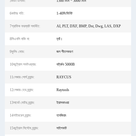
5কাটা এলাকা:
1500 মিমি * 3000 মিমি
6কাটার গতি:
1-40মি/মিনিট
7গ্রাফিক ফরম্যাট সমর্থিত:
AI, PLT, DXF, BMP, Dst, Dwg, LAS, DXP
8সিএনসি নাকি না:
হ্যাঁ।
9কুলিং মোড:
জল শীতলকরণ
10কন্ট্রোল সফটওয়্যার:
বার্ট্রুড 5000B
11লেজার সোর্স ব্র্যান্ড:
RAYCUS
12লেজার হেড ব্র্যান্ড:
Raytools
13সার্ভো মোটর ব্র্যান্ড:
ইয়াসকাওয়া
14গাইডরেল ব্র্যান্ড:
হানজিয়াং
15কন্ট্রোল সিস্টেম ব্র্যান্ড:
সাইপকাট