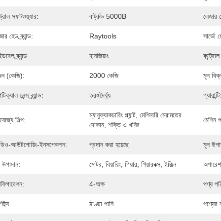
্ট্রোল সফটওয়্যার:
বার্ট্রুড 5000B
লেজার সোর
ার হেড ব্র্যান্ড:
Raytools
সার্ভো মো
ডরেল ব্র্যান্ড:
হানজিয়াং
কন্ট্রোল 
ন (কেজি):
2000 কেজি
মূল বিক্র
িক্যাল লেন্স ব্র্যান্ড:
তরঙ্গদৈর্ঘ্য
গ্যারান্টি
ম্যানুফ্যাকচারিং প্ল্যান্ট, মেশিনারি মেরামতের 
যোজ্য শিল্প:
মেশিন পর
দোকান, শক্তি ও খনির
ডিও-আউটগোয়িং-ইনসপেকশন:
প্রদান করা হয়েছে
মূল উপাদ
ল উপাদান:
মোটর, বিয়ারিং, গিয়ার, গিয়ারবক্স, ইঞ্জিন
অপারেশ
ফিগারেশন:
4-অক্ষ
পণ্য পর
িষ্ট্য:
ঠাণ্ডা পানি
পণ্যের 