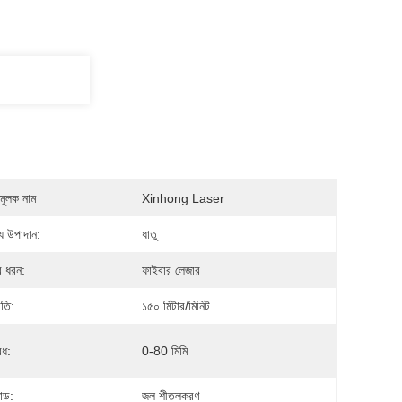
মুলক নাম
Xinhong Laser
য উপাদান:
ধাতু
র ধরন:
ফাইবার লেজার
গতি:
১৫০ মিটার/মিনিট
েধ:
0-80 মিমি
োড:
জল শীতলকরণ