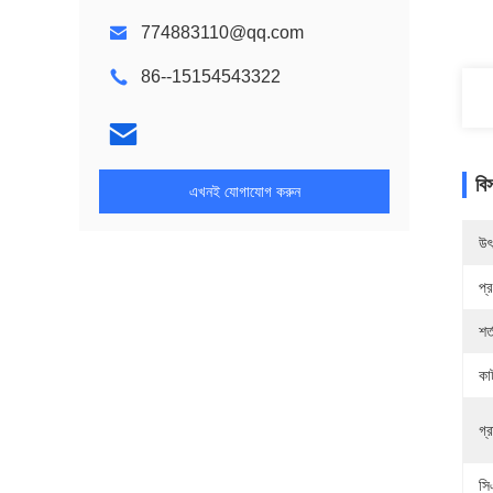
774883110@qq.com
86--15154543322
বি
এখনই যোগাযোগ করুন
উৎ
প্
শর্
কা
গ্
সি