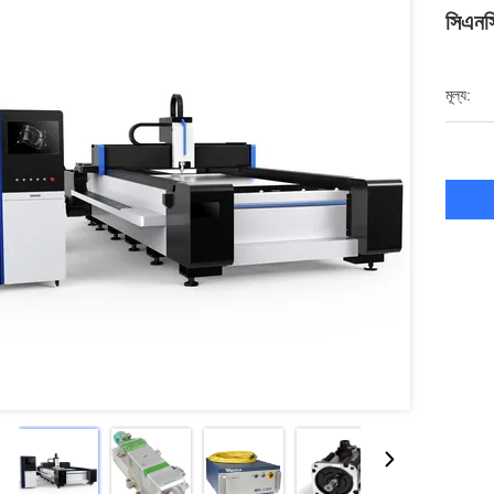
সিএনস
মূল্য: