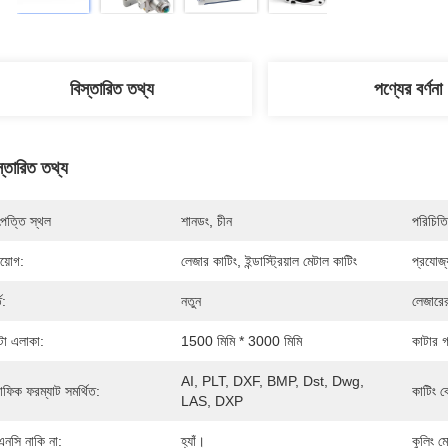
বিস্তারিত তথ্য
পণ্যের বর্ণনা
স্তারিত তথ্য
পত্তি স্থল
শানডং, চীন
পরিচিতি
রয়োগ:
লেজার কাটিং, ইন্ডাস্ট্রিয়াল মেটাল কাটিং
প্রযোজ্
ত:
নতুন
লেজারে
টা এলাকা:
1500 মিমি * 3000 মিমি
কাটার 
AI, PLT, DXF, BMP, Dst, Dwg, 
রাফিক ফরম্যাট সমর্থিত:
কাটিং ব
LAS, DXP
এনসি নাকি না:
হ্যাঁ।
কুলিং ম