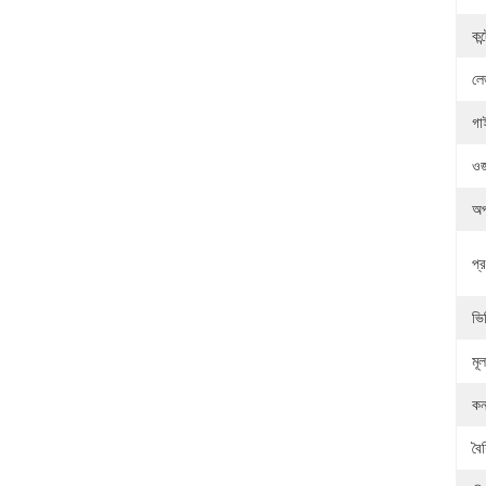
কন
লেজ
গাই
ওজ
অপট
প্র
ভি
মূ
কন
বৈশ