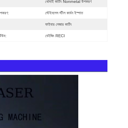
খোদাই কাটিং Nonmetal উপকরণ
উপকরণ:
স্টেইনলেস স্টীল কার্বন ইস্পাত
ফাইবার লেজার কাটিং
টিউব:
বেইজিং RECI