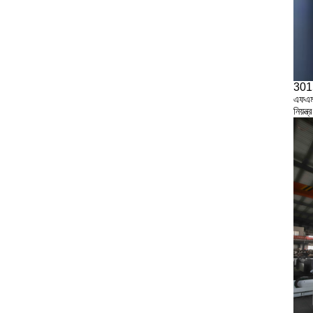
301
এফএম 
নিয়ন্