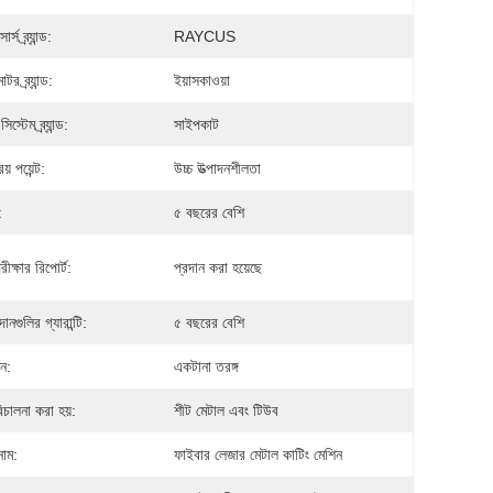
্স ব্র্যান্ড:
RAYCUS
টর ব্র্যান্ড:
ইয়াসকাওয়া
সিস্টেম ব্র্যান্ড:
সাইপকাট
য় পয়েন্ট:
উচ্চ উত্পাদনশীলতা
:
৫ বছরের বেশি
ীক্ষার রিপোর্ট:
প্রদান করা হয়েছে
ানগুলির গ্যারান্টি:
৫ বছরের বেশি
ন:
একটানা তরঙ্গ
িচালনা করা হয়:
শীট মেটাল এবং টিউব
নাম:
ফাইবার লেজার মেটাল কাটিং মেশিন