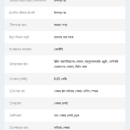
5ভিডিও-আউটগোয়িং-ইনসপেকশন:
উপলব্ধ নয়
6মেশিন পরীক্ষার রিপোর্ট:
উপলব্ধ নয়
7বিপণনের ধরন:
সাধারণ পণ্য
8মূল বিক্রয় পয়েন্ট:
ব্যবহার করা সহজ
9শোরুমের অবস্থান:
কোনটিই
বিল্ডিং ম্যাটেরিয়ালের দোকান, ম্যানুফ্যাকচারিং প্ল্যান্ট, মেশিনারি
10প্রযোজ্য শিল্প:
মেরামতের দোকান, নির্মাণ কাজ
11ওজন (কেজি):
0.85 কেজি
12পণ্যের নাম:
লেজার উত্স ফাইবার লেজার মেশিন স্পেয়ার
13প্রয়োগ:
লেজার ঢালাই
14কীওয়ার্ড:
হাত লেজার ঢালাই বন্দুক
15লেজারের ধরন:
ফাইবার লেজার