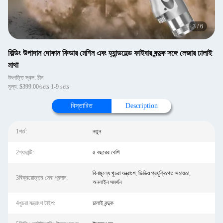
3
/
6
বিল্ডিং উপাদান দোকান ফিডার মেশিন এবং হ্যান্ডহেল্ড ফাইবার বন্দুক সঙ্গে লেজার ঢালাই
মাথা
উৎপত্তি স্থল: চীন
মূল্য: $399.00/sets 1-9 sets
বিস্তারিত
Description
1শর্ত:
নতুন
2গ্যারান্টি:
৫ বছরের বেশি
বিনামূল্যে খুচরা যন্ত্রাংশ, ভিডিও প্রযুক্তিগত সহায়তা,
3বিক্রয়োত্তর সেবা প্রদান:
অনলাইন সমর্থন
4খুচরা যন্ত্রাংশ টাইপ:
ঢালাই বন্দুক