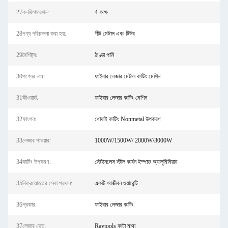
27কনফিগারেশন:
4-অক্ষ
28পণ্য পরিচালনা করা হয়:
শীট মেটাল এবং টিউব
29বৈশিষ্ট্য:
ঠাণ্ডা পানি
30পণ্যের নাম:
ফাইবার লেজার মেটাল কাটিং মেশিন
31কীওয়ার্ড:
ফাইবার লেজার কাটিং মেশিন
32ফাংশন:
খোদাই কাটিং Nonmetal উপকরণ
33লেজার পাওয়ার:
1000W/1500W/ 2000W/3000W
34কাটিং উপকরণ:
স্টেইনলেস স্টীল কার্বন ইস্পাত অ্যালুমিনিয়াম
35বিক্রয়োত্তর সেবা প্রদান:
একটি আজীবন ওয়ারেন্টি
36প্রকার:
ফাইবার লেজার কাটিং
37লেজার হেড:
Raytools কাটা মাথা