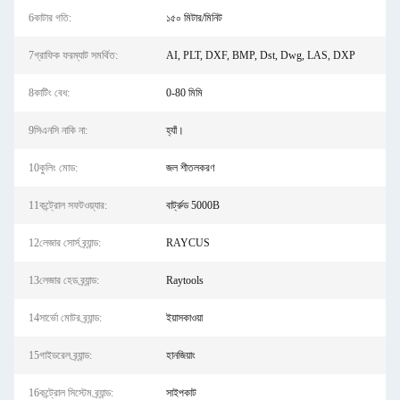
6কাটার গতি:
১৫০ মিটার/মিনিট
7গ্রাফিক ফরম্যাট সমর্থিত:
AI, PLT, DXF, BMP, Dst, Dwg, LAS, DXP
8কাটিং বেধ:
0-80 মিমি
9সিএনসি নাকি না:
হ্যাঁ।
10কুলিং মোড:
জল শীতলকরণ
11কন্ট্রোল সফটওয়্যার:
বার্ট্রুড 5000B
12লেজার সোর্স ব্র্যান্ড:
RAYCUS
13লেজার হেড ব্র্যান্ড:
Raytools
14সার্ভো মোটর ব্র্যান্ড:
ইয়াসকাওয়া
15গাইডরেল ব্র্যান্ড:
হানজিয়াং
16কন্ট্রোল সিস্টেম ব্র্যান্ড:
সাইপকাট