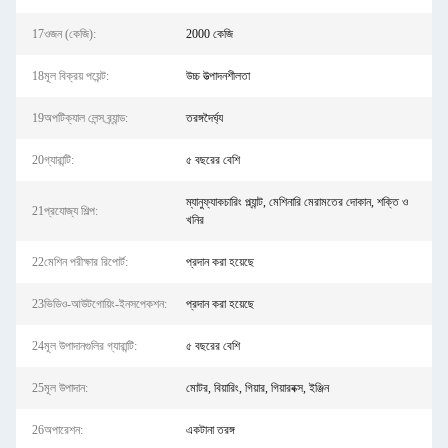
17ওজন (কেজি):
2000 কেজি
18মূল বিক্রয় পয়েন্ট:
উচ্চ উত্পাদনশীলতা
19অপটিক্যাল লেন্স ব্র্যান্ড:
তরঙ্গদৈর্ঘ্য
20গ্যারান্টি:
৫ বছরের বেশি
ম্যানুফ্যাকচারিং প্ল্যান্ট, মেশিনারি মেরামতের দোকান, শক্তি ও
21প্রযোজ্য শিল্প:
খনির
22মেশিন পরীক্ষার রিপোর্ট:
প্রদান করা হয়েছে
23ভিডিও-আউটগোয়িং-ইনসপেকশন:
প্রদান করা হয়েছে
24মূল উপাদানগুলির গ্যারান্টি:
৫ বছরের বেশি
25মূল উপাদান:
মোটর, বিয়ারিং, গিয়ার, গিয়ারবক্স, ইঞ্জিন
26অপারেশন:
একটানা তরঙ্গ