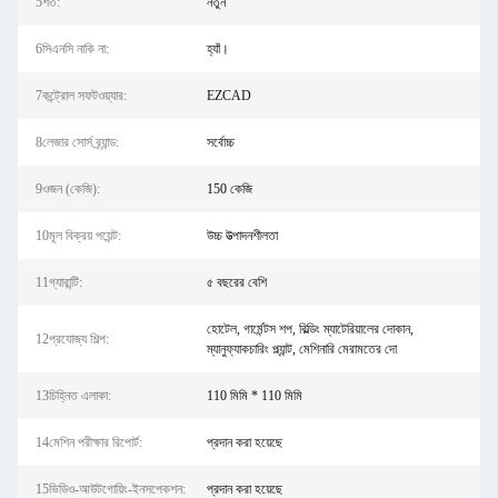
5শর্ত:
নতুন
6সিএনসি নাকি না:
হ্যাঁ।
7কন্ট্রোল সফটওয়্যার:
EZCAD
8লেজার সোর্স ব্র্যান্ড:
সর্বোচ্চ
9ওজন (কেজি):
150 কেজি
10মূল বিক্রয় পয়েন্ট:
উচ্চ উত্পাদনশীলতা
11গ্যারান্টি:
৫ বছরের বেশি
হোটেল, গার্মেন্টস শপ, বিল্ডিং ম্যাটেরিয়ালের দোকান,
12প্রযোজ্য শিল্প:
ম্যানুফ্যাকচারিং প্ল্যান্ট, মেশিনারি মেরামতের দো
13চিহ্নিত এলাকা:
110 মিমি * 110 মিমি
14মেশিন পরীক্ষার রিপোর্ট:
প্রদান করা হয়েছে
15ভিডিও-আউটগোয়িং-ইনসপেকশন:
প্রদান করা হয়েছে