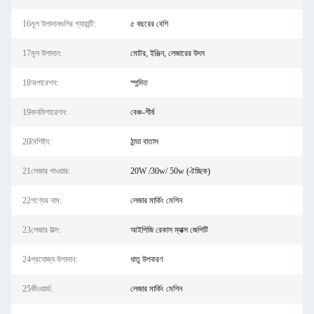
16মূল উপাদানগুলির গ্যারান্টি:
৫ বছরের বেশি
17মূল উপাদান:
মোটর, ইঞ্জিন, লেজারের উৎস
18অপারেশন:
স্পন্দিত
19কনফিগারেশন:
বেঞ্চ-শীর্ষ
20বৈশিষ্ট্য:
ঠান্ডা বাতাস
21লেজার পাওয়ার:
20W /30w/ 50w (ঐচ্ছিক)
22পণ্যের নাম:
লেজার মার্কিং মেশিন
23লেজার উত্স:
আইপিজি রেকাস ম্যাক্স জেপিটি
24প্রযোজ্য উপাদান:
ধাতু উপকরণ
25কীওয়ার্ড:
লেজার মার্কিং মেশিন