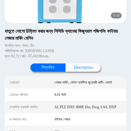
3
/
6
ধাতুতে লোগো চিহ্নিত করার জন্য সিসিডি ক্যামেরা ভিজ্যুয়াল পজিশনিং ফাইবার
লেজার মার্কিং মেশিন
উৎপত্তি স্থল: শানডং, চীন
পরিচিতিমুলক নাম: XINHONG LASER
মূল্য: $2,711.00 - $7,410.00/sets
বিস্তারিত
Description
1প্রয়োগ:
লেজার মার্কিং, মেটাল প্লাস্টিক জুয়েলারী কাটিং খোদাই
2কাজের সঠিকতা:
0.01 মিমি
3গ্রাফিক ফরম্যাট সমর্থিত:
AI, PLT, DXF, BMP, Dst, Dwg, LAS, DXP
4লেজারের ধরন:
ফাইবার লেজার