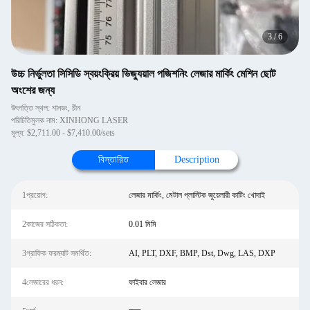
3
/
6
উচ্চ নির্ভুলতা সিসিডি স্বয়ংক্রিয় ভিজ্যুয়াল পজিশনিং লেজার মার্কিং মেশিন ছোট
অংশের জন্য
উৎপত্তি স্থল: শানডং, চীন
পরিচিতিমুলক নাম: XINHONG LASER
মূল্য: $2,711.00 - $7,410.00/sets
বিস্তারিত
Description
1প্রয়োগ:
লেজার মার্কিং, মেটাল প্লাস্টিক জুয়েলারী কাটিং খোদাই
2কাজের সঠিকতা:
0.01 মিমি
3গ্রাফিক ফরম্যাট সমর্থিত:
AI, PLT, DXF, BMP, Dst, Dwg, LAS, DXP
4লেজারের ধরন:
ফাইবার লেজার