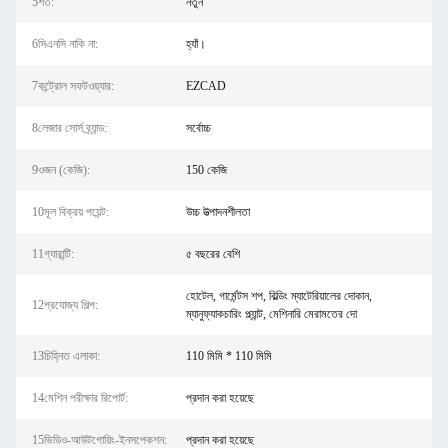
5শর্ত:
নতুন
6সিএনসি নাকি না:
হ্যাঁ।
7কন্ট্রোল সফটওয়্যার:
EZCAD
8লেজার সোর্স ব্র্যান্ড:
সর্বোচ্চ
9ওজন (কেজি):
150 কেজি
10মূল বিক্রয় পয়েন্ট:
উচ্চ উত্পাদনশীলতা
11গ্যারান্টি:
৫ বছরের বেশি
হোটেল, গার্মেন্টস শপ, বিল্ডিং ম্যাটেরিয়ালের দোকান,
12প্রযোজ্য শিল্প:
ম্যানুফ্যাকচারিং প্ল্যান্ট, মেশিনারি মেরামতের দো
13চিহ্নিত এলাকা:
110 মিমি * 110 মিমি
14মেশিন পরীক্ষার রিপোর্ট:
প্রদান করা হয়েছে
15ভিডিও-আউটগোয়িং-ইনসপেকশন:
প্রদান করা হয়েছে