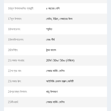
16মূল উপাদানগুলির গ্যারান্টি:
৫ বছরের বেশি
17মূল উপাদান:
মোটর, ইঞ্জিন, লেজারের উৎস
18অপারেশন:
স্পন্দিত
19কনফিগারেশন:
বেঞ্চ-শীর্ষ
20বৈশিষ্ট্য:
ঠান্ডা বাতাস
21লেজার পাওয়ার:
20W /30w/ 50w (ঐচ্ছিক)
22পণ্যের নাম:
লেজার মার্কিং মেশিন
23লেজার উত্স:
আইপিজি রেকাস ম্যাক্স জেপিটি
24প্রযোজ্য উপাদান:
ধাতু উপকরণ
25কীওয়ার্ড:
লেজার মার্কিং মেশিন