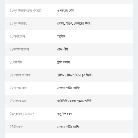
16মূল উপাদানগুলির গ্যারান্টি:
৫ বছরের বেশি
17মূল উপাদান:
মোটর, ইঞ্জিন, লেজারের উৎস
18অপারেশন:
স্পন্দিত
19কনফিগারেশন:
বেঞ্চ-শীর্ষ
20বৈশিষ্ট্য:
ঠান্ডা বাতাস
21লেজার পাওয়ার:
20W /30w/ 50w (ঐচ্ছিক)
22পণ্যের নাম:
লেজার মার্কিং মেশিন
23লেজার উত্স:
আইপিজি রেকাস ম্যাক্স জেপিটি
24প্রযোজ্য উপাদান:
ধাতু উপকরণ
25কীওয়ার্ড:
লেজার মার্কিং মেশিন