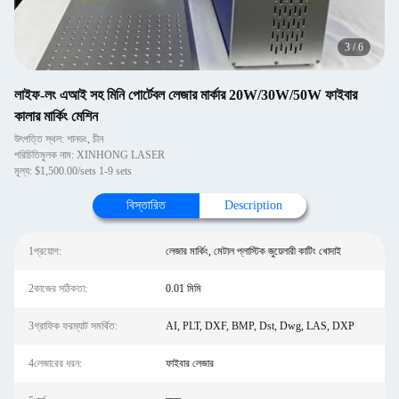
3
/
6
লাইফ-লং এআই সহ মিনি পোর্টেবল লেজার মার্কার 20W/30W/50W ফাইবার
কালার মার্কিং মেশিন
উৎপত্তি স্থল: শানডং, চীন
পরিচিতিমুলক নাম: XINHONG LASER
মূল্য: $1,500.00/sets 1-9 sets
বিস্তারিত
Description
1প্রয়োগ:
লেজার মার্কিং, মেটাল প্লাস্টিক জুয়েলারী কাটিং খোদাই
2কাজের সঠিকতা:
0.01 মিমি
3গ্রাফিক ফরম্যাট সমর্থিত:
AI, PLT, DXF, BMP, Dst, Dwg, LAS, DXP
4লেজারের ধরন:
ফাইবার লেজার