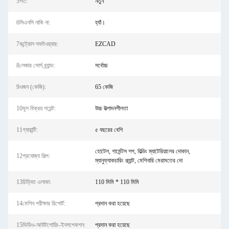
5শর্ত:
নতুন
6সিএনসি নাকি না:
হ্যাঁ।
7কন্ট্রোল সফটওয়্যার:
EZCAD
8লেজার সোর্স ব্র্যান্ড:
সর্বোচ্চ
9ওজন (কেজি):
65 কেজি
10মূল বিক্রয় পয়েন্ট:
উচ্চ উত্পাদনশীলতা
11গ্যারান্টি:
৫ বছরের বেশি
হোটেল, গার্মেন্টস শপ, বিল্ডিং ম্যাটেরিয়ালের দোকান,
12প্রযোজ্য শিল্প:
ম্যানুফ্যাকচারিং প্ল্যান্ট, মেশিনারি মেরামতের দো
13চিহ্নিত এলাকা:
110 মিমি * 110 মিমি
14মেশিন পরীক্ষার রিপোর্ট:
প্রদান করা হয়েছে
15ভিডিও-আউটগোয়িং-ইনসপেকশন:
প্রদান করা হয়েছে