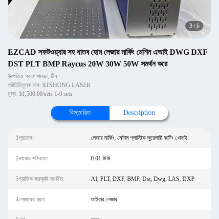
3
/
6
EZCAD সফটওয়্যার সহ ধাতব হোম লেজার মার্কিং মেশিন এআই DWG DXF
DST PLT BMP Raycus 20W 30W 50W সমর্থন করে
উৎপত্তি স্থল: শানডং, চীন
পরিচিতিমুলক নাম: XINHONG LASER
মূল্য: $1,500.00/sets 1-9 sets
বিস্তারিত
Description
1প্রয়োগ:
লেজার মার্কিং, মেটাল প্লাস্টিক জুয়েলারী কাটিং খোদাই
2কাজের সঠিকতা:
0.01 মিমি
3গ্রাফিক ফরম্যাট সমর্থিত:
AI, PLT, DXF, BMP, Dst, Dwg, LAS, DXP
4লেজারের ধরন:
ফাইবার লেজার