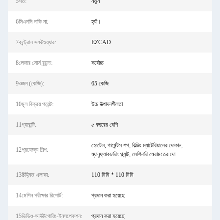
5শর্ত:
নতুন
6সিএনসি নাকি না:
হ্যাঁ।
7কন্ট্রোল সফটওয়্যার:
EZCAD
8লেজার সোর্স ব্র্যান্ড:
সর্বোচ্চ
9ওজন (কেজি):
65 কেজি
10মূল বিক্রয় পয়েন্ট:
উচ্চ উত্পাদনশীলতা
11গ্যারান্টি:
৫ বছরের বেশি
হোটেল, গার্মেন্টস শপ, বিল্ডিং ম্যাটেরিয়ালের দোকান,
12প্রযোজ্য শিল্প:
ম্যানুফ্যাকচারিং প্ল্যান্ট, মেশিনারি মেরামতের দো
13চিহ্নিত এলাকা:
110 মিমি * 110 মিমি
14মেশিন পরীক্ষার রিপোর্ট:
প্রদান করা হয়েছে
15ভিডিও-আউটগোয়িং-ইনসপেকশন:
প্রদান করা হয়েছে