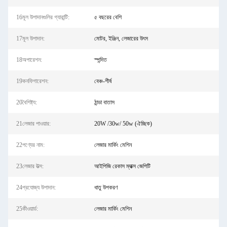
16মূল উপাদানগুলির গ্যারান্টি:
৫ বছরের বেশি
17মূল উপাদান:
মোটর, ইঞ্জিন, লেজারের উৎস
18অপারেশন:
স্পন্দিত
19কনফিগারেশন:
বেঞ্চ-শীর্ষ
20বৈশিষ্ট্য:
ঠান্ডা বাতাস
21লেজার পাওয়ার:
20W /30w/ 50w (ঐচ্ছিক)
22পণ্যের নাম:
লেজার মার্কিং মেশিন
23লেজার উত্স:
আইপিজি রেকাস ম্যাক্স জেপিটি
24প্রযোজ্য উপাদান:
ধাতু উপকরণ
25কীওয়ার্ড:
লেজার মার্কিং মেশিন