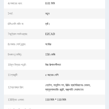
4লেজারের ধরন:
0.01 মিমি
5শর্ত:
নতুন
6সিএনসি নাকি না:
হ্যাঁ।
7কন্ট্রোল সফটওয়্যার:
EZCAD
8লেজার সোর্স ব্র্যান্ড:
সর্বোচ্চ
9ওজন (কেজি):
150 কেজি
10মূল বিক্রয় পয়েন্ট:
উচ্চ উত্পাদনশীলতা
11গ্যারান্টি:
৫ বছরের বেশি
হোটেল, গার্মেন্টস শপ, বিল্ডিং ম্যাটেরিয়ালের দোকান,
12প্রযোজ্য শিল্প:
ম্যানুফ্যাকচারিং প্ল্যান্ট, যন্ত্রপাতি মেরামতের
13চিহ্নিত এলাকা:
110 মিমি * 110 মিমি