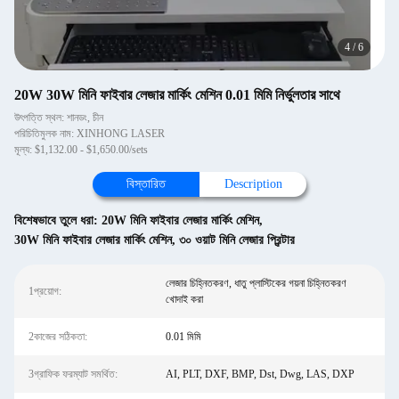
4
/
6
20W 30W মিনি ফাইবার লেজার মার্কিং মেশিন 0.01 মিমি নির্ভুলতার সাথে
উৎপত্তি স্থল: শানডং, চীন
পরিচিতিমুলক নাম: XINHONG LASER
মূল্য: $1,132.00 - $1,650.00/sets
বিস্তারিত
Description
বিশেষভাবে তুলে ধরা:
20W মিনি ফাইবার লেজার মার্কিং মেশিন
,
30W মিনি ফাইবার লেজার মার্কিং মেশিন
,
৩০ ওয়াট মিনি লেজার প্রিন্টার
লেজার চিহ্নিতকরণ, ধাতু প্লাস্টিকের গয়না চিহ্নিতকরণ
1প্রয়োগ:
খোদাই করা
2কাজের সঠিকতা:
0.01 মিমি
3গ্রাফিক ফরম্যাট সমর্থিত:
AI, PLT, DXF, BMP, Dst, Dwg, LAS, DXP