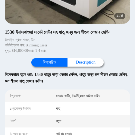
4
/
6
1530 ইয়াসকাওয়া সার্ভো মোটর সহ ধাতু জন্য জল শীতল লেজার মেশিন
উৎপত্তি স্থল: শানডং, চীন
পরিচিতিমুলক নাম: Xinhong Laser
মূল্য: $16,000.00/sets 1-4 sets
বিস্তারিত
Description
বিশেষভাবে তুলে ধরা:
1530 ধাতুর জন্য লেজার মেশিন
,
ধাতুর জন্য জল শীতল লেজার মেশিন
,
জল শীতল ধাতু লেজার কাটার
1প্রয়োগ:
লেজার কাটিং, ইন্ডাস্ট্রিয়াল মেটাল কাটিং
2প্রযোজ্য উপাদান:
ধাতু
3শর্ত:
নতুন
4লেজারের ধরন:
ফাইবার লেজার