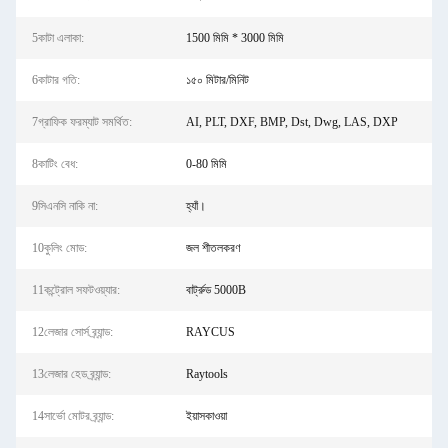
5কাটা এলাকা:
1500 মিমি * 3000 মিমি
6কাটার গতি:
১৫০ মিটার/মিনিট
7গ্রাফিক ফরম্যাট সমর্থিত:
AI, PLT, DXF, BMP, Dst, Dwg, LAS, DXP
8কাটিং বেধ:
0-80 মিমি
9সিএনসি নাকি না:
হ্যাঁ।
10কুলিং মোড:
জল শীতলকরণ
11কন্ট্রোল সফটওয়্যার:
বার্ট্রুড 5000B
12লেজার সোর্স ব্র্যান্ড:
RAYCUS
13লেজার হেড ব্র্যান্ড:
Raytools
14সার্ভো মোটর ব্র্যান্ড:
ইয়াসকাওয়া