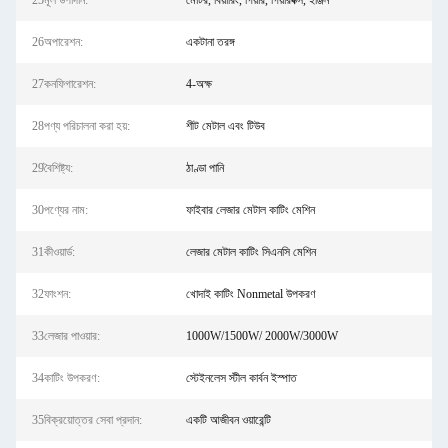
25মূল উপাদান:
মোটর, বিয়ারিং, গিয়ার, গিয়ারবক্স, ইঞ্জিন
26অপারেশন:
একটানা তরঙ্গ
27কনফিগারেশন:
4-অক্ষ
28পণ্য পরিচালনা করা হয়:
শীট মেটাল এবং টিউব
29বৈশিষ্ট্য:
ঠাণ্ডা পানি
30পণ্যের নাম:
ফাইবার লেজার মেটাল কাটিং মেশিন
31কীওয়ার্ড:
লেজার মেটাল কাটিং সিএনসি মেশিন
32ফাংশন:
খোদাই কাটিং Nonmetal উপকরণ
33লেজার পাওয়ার:
1000W/1500W/ 2000W/3000W
34কাটিং উপকরণ:
স্টেইনলেস স্টীল কার্বন ইস্পাত
35বিক্রয়োত্তর সেবা প্রদান:
একটি আজীবন ওয়ারেন্টি