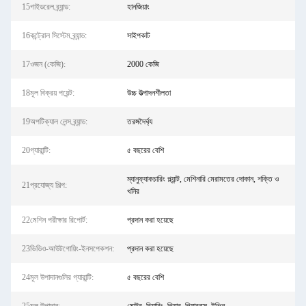
15গাইডরেল ব্র্যান্ড:
হানজিয়াং
16কন্ট্রোল সিস্টেম ব্র্যান্ড:
সাইপকাট
17ওজন (কেজি):
2000 কেজি
18মূল বিক্রয় পয়েন্ট:
উচ্চ উত্পাদনশীলতা
19অপটিক্যাল লেন্স ব্র্যান্ড:
তরঙ্গদৈর্ঘ্য
20গ্যারান্টি:
৫ বছরের বেশি
ম্যানুফ্যাকচারিং প্ল্যান্ট, মেশিনারি মেরামতের দোকান, শক্তি ও
21প্রযোজ্য শিল্প:
খনির
22মেশিন পরীক্ষার রিপোর্ট:
প্রদান করা হয়েছে
23ভিডিও-আউটগোয়িং-ইনসপেকশন:
প্রদান করা হয়েছে
24মূল উপাদানগুলির গ্যারান্টি:
৫ বছরের বেশি