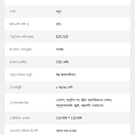
5শর্ত:
নতুন
6সিএনসি নাকি না:
হ্যাঁ।
7কন্ট্রোল সফটওয়্যার:
EZCAD
8লেজার সোর্স ব্র্যান্ড:
সর্বোচ্চ
9ওজন (কেজি):
150 কেজি
10মূল বিক্রয় পয়েন্ট:
উচ্চ উত্পাদনশীলতা
11গ্যারান্টি:
৫ বছরের বেশি
হোটেল, গার্মেন্টস শপ, বিল্ডিং ম্যাটেরিয়ালের দোকান,
12প্রযোজ্য শিল্প:
ম্যানুফ্যাকচারিং প্ল্যান্ট, যন্ত্রপাতি মেরামতের
13চিহ্নিত এলাকা:
110 মিমি * 110 মিমি
14মেশিন পরীক্ষার রিপোর্ট:
প্রদান করা হয়েছে