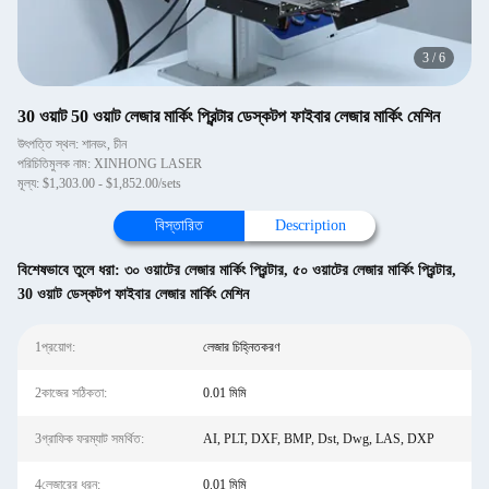
3
/
6
30 ওয়াট 50 ওয়াট লেজার মার্কিং প্রিন্টার ডেস্কটপ ফাইবার লেজার মার্কিং মেশিন
উৎপত্তি স্থল: শানডং, চীন
পরিচিতিমুলক নাম: XINHONG LASER
মূল্য: $1,303.00 - $1,852.00/sets
বিস্তারিত
Description
বিশেষভাবে তুলে ধরা:
৩০ ওয়াটের লেজার মার্কিং প্রিন্টার
,
৫০ ওয়াটের লেজার মার্কিং প্রিন্টার
,
30 ওয়াট ডেস্কটপ ফাইবার লেজার মার্কিং মেশিন
1প্রয়োগ:
লেজার চিহ্নিতকরণ
2কাজের সঠিকতা:
0.01 মিমি
3গ্রাফিক ফরম্যাট সমর্থিত:
AI, PLT, DXF, BMP, Dst, Dwg, LAS, DXP
4লেজারের ধরন:
0.01 মিমি