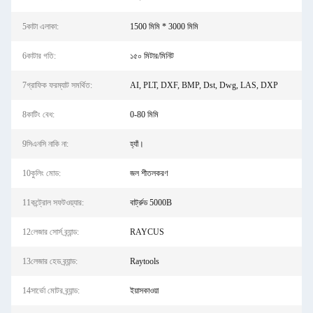
5কাটা এলাকা:
1500 মিমি * 3000 মিমি
6কাটার গতি:
১৫০ মিটার/মিনিট
7গ্রাফিক ফরম্যাট সমর্থিত:
AI, PLT, DXF, BMP, Dst, Dwg, LAS, DXP
8কাটিং বেধ:
0-80 মিমি
9সিএনসি নাকি না:
হ্যাঁ।
10কুলিং মোড:
জল শীতলকরণ
11কন্ট্রোল সফটওয়্যার:
বার্ট্রুড 5000B
12লেজার সোর্স ব্র্যান্ড:
RAYCUS
13লেজার হেড ব্র্যান্ড:
Raytools
14সার্ভো মোটর ব্র্যান্ড:
ইয়াসকাওয়া