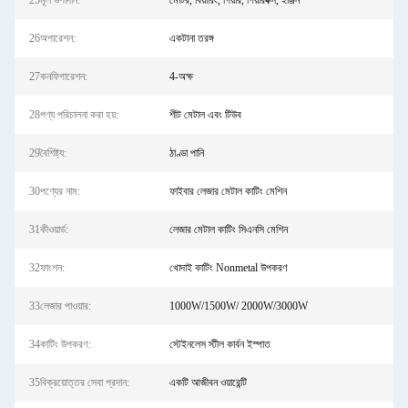
25মূল উপাদান:
মোটর, বিয়ারিং, গিয়ার, গিয়ারবক্স, ইঞ্জিন
26অপারেশন:
একটানা তরঙ্গ
27কনফিগারেশন:
4-অক্ষ
28পণ্য পরিচালনা করা হয়:
শীট মেটাল এবং টিউব
29বৈশিষ্ট্য:
ঠাণ্ডা পানি
30পণ্যের নাম:
ফাইবার লেজার মেটাল কাটিং মেশিন
31কীওয়ার্ড:
লেজার মেটাল কাটিং সিএনসি মেশিন
32ফাংশন:
খোদাই কাটিং Nonmetal উপকরণ
33লেজার পাওয়ার:
1000W/1500W/ 2000W/3000W
34কাটিং উপকরণ:
স্টেইনলেস স্টীল কার্বন ইস্পাত
35বিক্রয়োত্তর সেবা প্রদান:
একটি আজীবন ওয়ারেন্টি