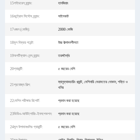
15গাইডরেল ব্র্যান্ড:
হানজিয়াং
16কন্ট্রোল সিস্টেম ব্র্যান্ড:
সাইপকাট
17ওজন (কেজি):
2000 কেজি
18মূল বিক্রয় পয়েন্ট:
উচ্চ উত্পাদনশীলতা
19অপটিক্যাল লেন্স ব্র্যান্ড:
তরঙ্গদৈর্ঘ্য
20গ্যারান্টি:
৫ বছরের বেশি
ম্যানুফ্যাকচারিং প্ল্যান্ট, মেশিনারি মেরামতের দোকান, শক্তি ও
21প্রযোজ্য শিল্প:
খনির
22মেশিন পরীক্ষার রিপোর্ট:
প্রদান করা হয়েছে
23ভিডিও-আউটগোয়িং-ইনসপেকশন:
প্রদান করা হয়েছে
24মূল উপাদানগুলির গ্যারান্টি:
৫ বছরের বেশি