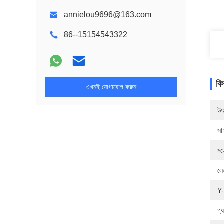
annielou9696@163.com
86--15154543322
বি
এখনই যোগাযোগ করুন
উৎ
সাক
মড
লে
Y-
গ্য