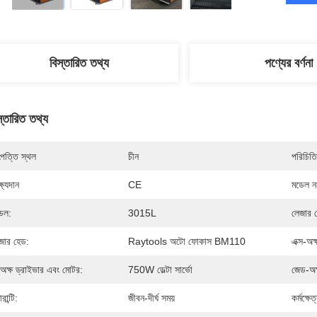
বিস্তারিত তথ্য
পণ্যের বর্ণনা
স্তারিত তথ্য
পত্তি স্থল
চীন
পরিচিতি
্ষ্যদান
CE
মডেল নম
েল:
3015L
লেজার 
জার হেড:
Raytools অটো ফোকাস BM110
এক্স-অক
অক্ষ ড্রাইভার এবং মোটর:
750W ডেল্টা সার্ভো
জেড-অক
ারান্টি:
জীবন-দীর্ঘ সময়
কর্মক্ষেত