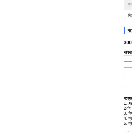
হ্
বি
পণ্
3000
ফাইবা
পণ্যের
1. Xi
2এই স
3. বি
4. ক্র
5. দ্