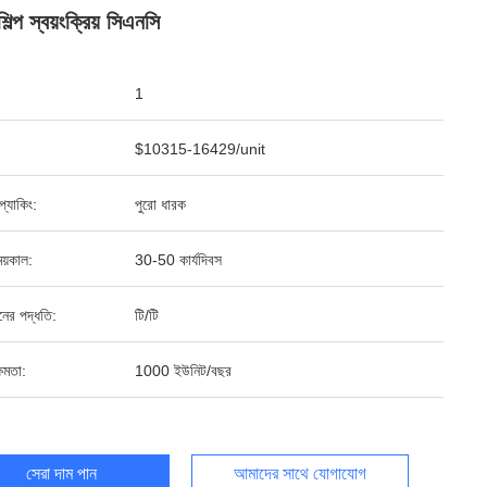
িল্প স্বয়ংক্রিয় সিএনসি
1
$10315-16429/unit
ড প্যাকিং:
পুরো ধারক
য়কাল:
30-50 কার্যদিবস
ানের পদ্ধতি:
টি/টি
ষমতা:
1000 ইউনিট/বছর
সেরা দাম পান
আমাদের সাথে যোগাযোগ