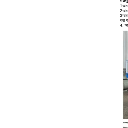
ওয়ারে
1আমরা
2আমাদ
3আমাদ
করা য
4. আপ