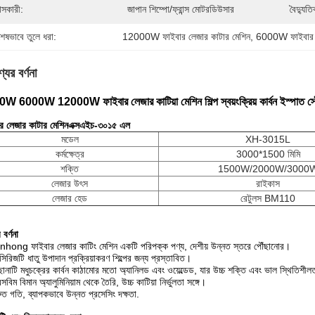
রাসকারী:
জাপান শিম্পো/ফ্রান্স মোটরডিউসার
বৈদ্যুতি
শেষভাবে তুলে ধরা:
12000W ফাইবার লেজার কাটার মেশিন
, 
6000W ফাইবার ল
যের বর্ণনা
W 6000W 12000W ফাইবার লেজার কাটিয়া মেশিন শিল্প স্বয়ংক্রিয় কার্বন ইস্পাত স
র লেজার কাটার মেশিন
এক্সএইচ-
৩০১৫ এল
মডেল
XH-3015L
কর্মক্ষেত্র
3000*1500 মিমি
শক্তি
1500W/2000W/3000
লেজার উৎস
রাইকাস
লেজার হেড
রেটুলস BM110
 বর্ণনা
nhong ফাইবার লেজার কাটিং মেশিন একটি পরিপক্ক পণ্য, দেশীয় উন্নত স্তরে পৌঁছানোর।
িরিজটি ধাতু উপাদান প্রক্রিয়াকরণ শিল্পের জন্য প্রস্তাবিত।
ছানাটি মধুচক্রের কার্বন কাঠামোর মতো অ্যানিলড এবং ওয়েল্ডেড, যার উচ্চ শক্তি এবং ভাল স্থিতিশীল
সবিম বিমান অ্যালুমিনিয়াম থেকে তৈরি, উচ্চ কাটিয়া নির্ভুলতা সঙ্গে।
রুত গতি, ব্যাপকভাবে উন্নত প্রসেসিং দক্ষতা.