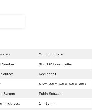
মুলক নাম
Xinhong Lasser
l Number
XH-CO2 Laser Cutter
 Source:
Reci/Yongli
r:
80W/100W/130W/150W/180W
ol System:
Ruida Software
ng Thickness:
1----15mm