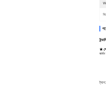
Wa
বি
পণ্
ইন্ডা
★ প্র
কার্ব
ট্যাগ