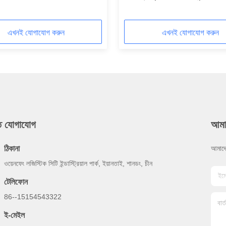
এখনই যোগাযোগ করুন
এখনই যোগাযোগ করুন
ুত যোগাযোগ
আমা
ঠিকানা
আমাদে
ওয়েনফেং লজিস্টিক সিটি ইন্ডাস্ট্রিয়াল পার্ক, ইয়ানতাই, শানডং, চীন
টেলিফোন
86--15154543322
ই-মেইল