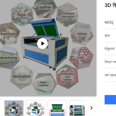
3D ক্র
MOQ:
মূল্য:
স্ট্যান্ডার্
বিতরণ সম
অর্থ প্রদ