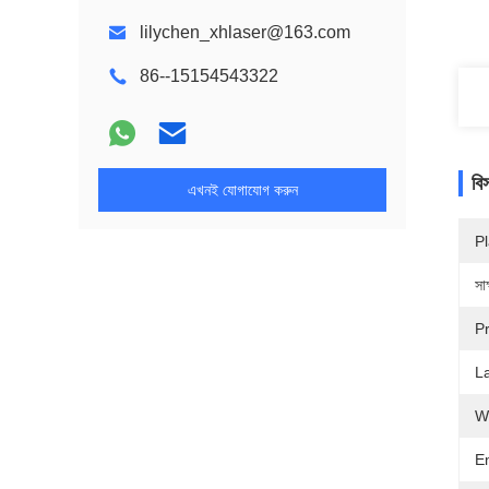
lilychen_xhlaser@163.com
86--15154543322
বি
এখনই যোগাযোগ করুন
Pl
সাক
P
L
W
E