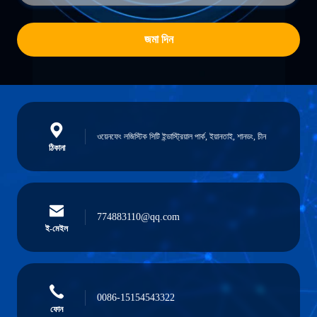
জমা দিন
ওয়েনফেং লজিস্টিক সিটি ইন্ডাস্ট্রিয়াল পার্ক, ইয়ানতাই, শানডং, চীন
ঠিকানা
774883110@qq.com
ই-মেইল
0086-15154543322
ফোন