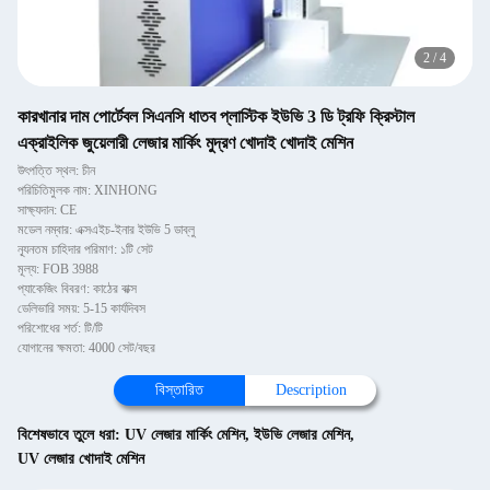
2
/
4
কারখানার দাম পোর্টেবল সিএনসি ধাতব প্লাস্টিক ইউভি 3 ডি ট্রফি ক্রিস্টাল
এক্রাইলিক জুয়েলারী লেজার মার্কিং মুদ্রণ খোদাই খোদাই মেশিন
উৎপত্তি স্থল: চীন
পরিচিতিমুলক নাম: XINHONG
সাক্ষ্যদান: CE
মডেল নম্বার: এক্সএইচ-ইনার ইউভি 5 ডাব্লু
ন্যূনতম চাহিদার পরিমাণ: ১টি সেট
মূল্য: FOB 3988
প্যাকেজিং বিবরণ: কাঠের বাক্স
ডেলিভারি সময়: 5-15 কার্যদিবস
পরিশোধের শর্ত: টি/টি
যোগানের ক্ষমতা: 4000 সেট/বছর
বিস্তারিত
Description
বিশেষভাবে তুলে ধরা:
UV লেজার মার্কিং মেশিন
,
ইউভি লেজার মেশিন
,
UV লেজার খোদাই মেশিন