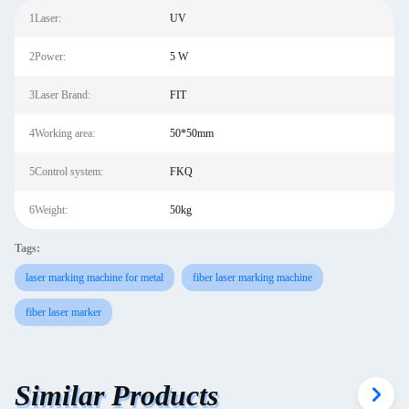
1Laser:
UV
2Power:
5 W
3Laser Brand:
FIT
4Working area:
50*50mm
5Control system:
FKQ
6Weight:
50kg
Tags:
laser marking machine for metal
fiber laser marking machine
fiber laser marker
Similar Products