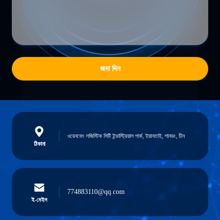
জমা দিন
ওয়েনফেং লজিস্টিক সিটি ইন্ডাস্ট্রিয়াল পার্ক, ইয়ানতাই, শানডং, চীন
ঠিকানা
774883110@qq.com
ই-মেইল