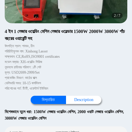
2
/
7
4 ইন 1 লেজার ওয়েল্ডিং মেশিন লেজার ওয়েল্ডার 1500W 2000W 3000W পাঁচ
বছরের ওয়ারেন্টি সহ
উৎপত্তি স্থল: শানডং, চীন
পরিচিতিমুলক নাম: Xinhong Lasser
সাক্ষ্যদান: CE,RoHS,ISO9001 certificates
মডেল নম্বার: XH-ওয়েল্ডিং সিরিজ
ন্যূনতম চাহিদার পরিমাণ: ১টি সেট
মূল্য: USD2699-2999/Set
প্যাকেজিং বিবরণ: কাঠের বাক্স
ডেলিভারি সময়: 10-15 কার্যদিবস
পরিশোধের শর্ত: টি/টি, ওয়েস্টার্ন ইউনিয়ন
বিস্তারিত
Description
বিশেষভাবে তুলে ধরা:
1500W লেজার ওয়েল্ডিং মেশিন
,
2000 ওয়াট লেজার ওয়েল্ডিং মেশিন
,
3000W লেজার ওয়েল্ডিং মেশিন