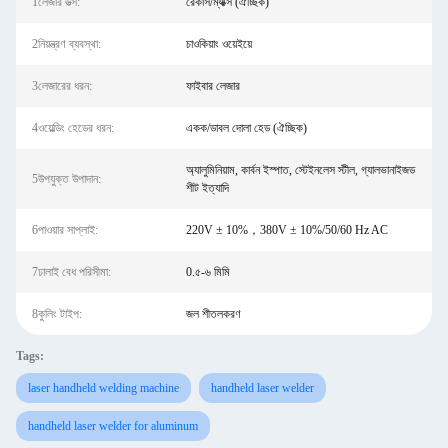
1লেজার উত্স:
রেকাস/ম্যাক্স (ঐচ্ছিক)
2নিয়ন্ত্রণ ব্যবস্থা:
চাওকিয়াং ওয়েইয়ে
3লেজারের ধরন:
ফাইবার লেজার
4ওয়েল্ডিং হেডের ধরন:
একক/ডাবল দোলা হেড (ঐচ্ছিক)
অ্যালুমিনিয়াম, কার্বন ইস্পাত, স্টেইনলেস স্টীল, গ্যালভানাইজড
5উপযুক্ত উপাদান:
শীট ইত্যাদি
6পাওয়ার সাপ্লাই:
220V ± 10%，380V ± 10%/50/60 Hz AC
7ঢালাই বেধ পরিসীমা:
0.৫-৬ মিমি
8কুলিং টাইপ:
জল শীতলকরণ
Tags:
laser handheld welding machine
handheld laser welder
handheld laser welder for aluminum