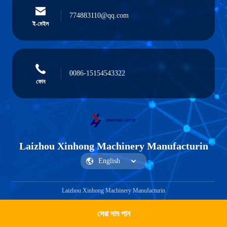
774883110@qq.com
ই-মেইল
0086-15154543322
ফোন
Laizhou Xinhong Machinery Manufacturin
Laizhou Xinhong Machinery Manufacturin
সেরা দাম পান
Get a Quote