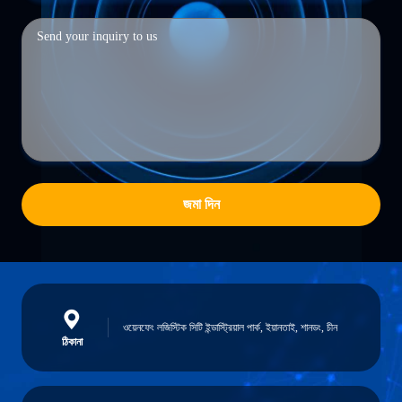
জমা দিন
ওয়েনফেং লজিস্টিক সিটি ইন্ডাস্ট্রিয়াল পার্ক, ইয়ানতাই, শানডং, চীন
ঠিকানা