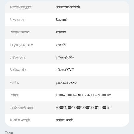
1লেজার সোর্স ব্র্যান্ড:
রেকাস/ম্যাক্স/আইপিজি
2লেজার হেড:
Raytools
3নিয়ন্ত্রণ ব্যবস্থা:
সাইপকাট
4বায়ুসংক্রান্ত অংশ:
এসএমসি
5গাইডিং রেল:
তাইওয়ান হিউইন
6হেলিকাল র্যাক:
তাইওয়ান YYC
7মোটর:
yaskawa servo
8শক্তি:
1500w/2000w/3000w/6000w/12000W
9কাটিং ওয়ার্কিং এরিয়া:
3000*1500/4000*2000/6000*2500mm
10মেশিন ওয়ারেন্টি:
আজীবন গ্যারান্টি
Tags: