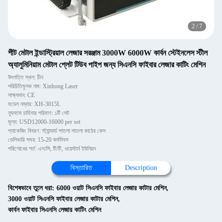
2
/
7
শীট মেটাল ইন্ডাস্ট্রিয়াল লেজার সরঞ্জাম 3000W 6000W কার্বন স্টেইনলেস স্টীল
অ্যালুমিনিয়াম মেটাল প্লেট টিউব পাইপ জন্য সিএনসি ফাইবার লেজার কাটিং মেশিন
উৎপত্তি স্থল: চীন
পরিচিতিমুলক নাম: Xinhong Laser
সাক্ষ্যদান: CE
মডেল নম্বার: XH-3015L
ন্যূনতম চাহিদার পরিমাণ: ১টি সেট
মূল্য: USD12000-16000 per set
প্যাকেজিং বিবরণ: স্ট্যান্ডার্ড পাতলা পাতলা কাঠের কেস
ডেলিভারি সময়: 15-20 কর্মদিবস
পরিশোধের শর্ত: এল/সি, টি/টি, ওয়েস্টার্ন ইউনিয়ন
বিস্তারিত
Description
বিশেষভাবে তুলে ধরা:
6000 ওয়াট সিএনসি ফাইবার লেজার কাটার মেশিন
,
3000 ওয়াট সিএনসি ফাইবার লেজার কাটার মেশিন
,
কার্বন ফাইবার সিএনসি লেজার কাটিং মেশিন