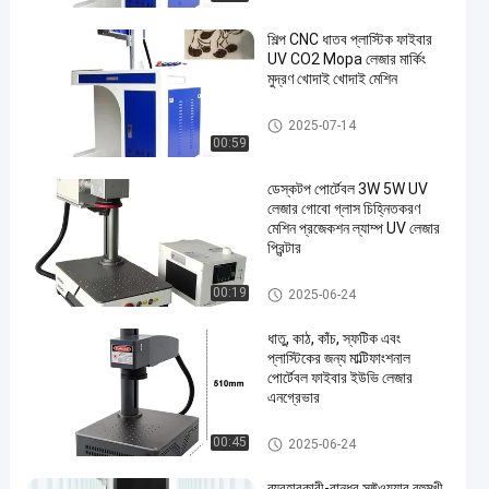
শিল্প CNC ধাতব প্লাস্টিক ফাইবার
UV CO2 Mopa লেজার মার্কিং
মুদ্রণ খোদাই খোদাই মেশিন
লেজার মার্কিং মেশিন
2025-07-14
00:59
ডেস্কটপ পোর্টেবল 3W 5W UV
লেজার গোবো গ্লাস চিহ্নিতকরণ
মেশিন প্রজেকশন ল্যাম্প UV লেজার
প্রিন্টার
লেজার মার্কিং মেশিন
00:19
2025-06-24
ধাতু, কাঠ, কাঁচ, স্ফটিক এবং
প্লাস্টিকের জন্য মাল্টিফাংশনাল
পোর্টেবল ফাইবার ইউভি লেজার
এনগ্রেভার
লেজার মার্কিং মেশিন
00:45
2025-06-24
ব্যবহারকারী-বান্ধব সফ্টওয়্যার বহুমুখী