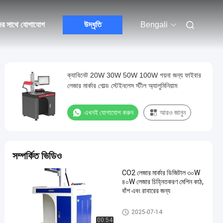
ের সাথে যোগাযোগ
উদ্ধৃতি
Bengali
ক্যাবিনেট 20W 30W 50W 100W গয়না জন্য ফাইবার
লেজার মার্কার গোল্ড স্টেইনলেস স্টীল অ্যালুমিনিয়াম
এখনই যোগাযোগ করুন
আরও জানুন
সম্পর্কিত ভিডিও
CO2 লেজার মার্কার ডিজিটাল ৩০W
৪০W লেজার চিহ্নিতকরণ মেশিন কাঠ,
বাঁশ এবং রাবারের জন্য
লেজার মার্কিং মেশিন
2025-07-14
00:54